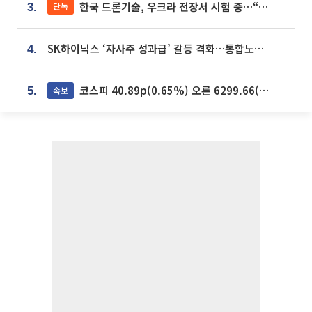
한국 드론기술, 우크라 전장서 시험 중…“스타트업 여러 곳 참여”
단독
3.
SK하이닉스 ‘자사주 성과급’ 갈등 격화…통합노조 출범 움직임
4.
코스피 40.89p(0.65%) 오른 6299.66(마감)
속보
5.