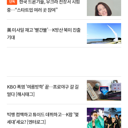
한국 드론기술, 우크라 전장서 시험
단독
중…“스타트업 여러 곳 참여”
美 미사일 재고 ‘빨간불’…K방산 북미 진출
기대
KBO 폭염 '여름방학' 끝…프로야구 갈 길
멀다 [해시태그]
빅뱅 컴백하고 튜이드 데뷔하고⋯K팝 '몇
세대'세요? [엔터로그]