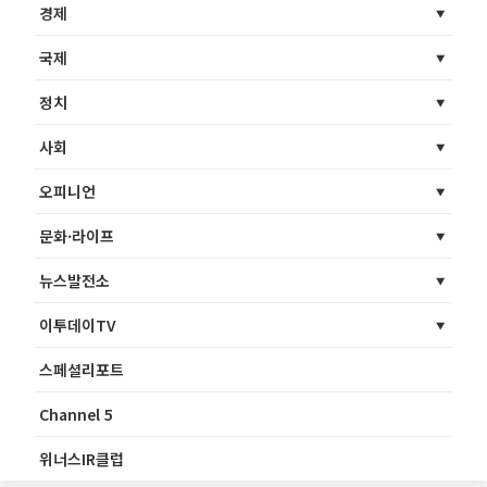
경제
국제
정치
사회
오피니언
문화·라이프
뉴스발전소
이투데이TV
스페셜리포트
Channel 5
위너스IR클럽