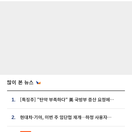
많이 본 뉴스
[특징주] “탄약 부족하다“ 美 국방부 증산 요청에⋯국내 방산주 급등세
1.
현대차·기아, 이번 주 임단협 재개…하청 사용자성 재심도 ‘변수’
2.