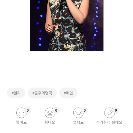
#알리
#불후의명곡
#미인
0
0
0
0
좋아요
화나요
슬퍼요
추가취재 원해요