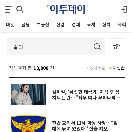
마켓
금융
부동산
산업
경제
국제
정치
사회
검색결과 총
10,000
건
정확도순
최신순
김희철, '뒤집힌 태극기' 지적 후 정
치색 논란…"좌우 떠나 우리나라 국
기"
천안 교회서 11세 아동 사망…“침
대에 묶여 있었다” 진술 확보