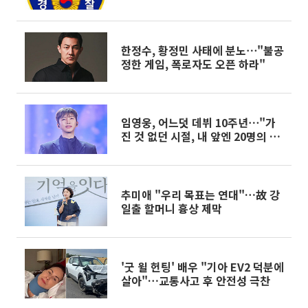
한정수, 황정민 사태에 분노⋯"불공
정한 게임, 폭로자도 오픈 하라"
임영웅, 어느덧 데뷔 10주년⋯"가
진 것 없던 시절, 내 앞엔 20명의 팬
뿐"
추미애 "우리 목표는 연대"…故 강
일출 할머니 흉상 제막
'굿 윌 헌팅' 배우 "기아 EV2 덕분에
살아"…교통사고 후 안전성 극찬