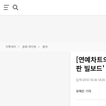
이투데이
문화·라이프
음악
[연예차트의
판 빌보드'
입력 2012-10-26 14:26
유혜은 기자