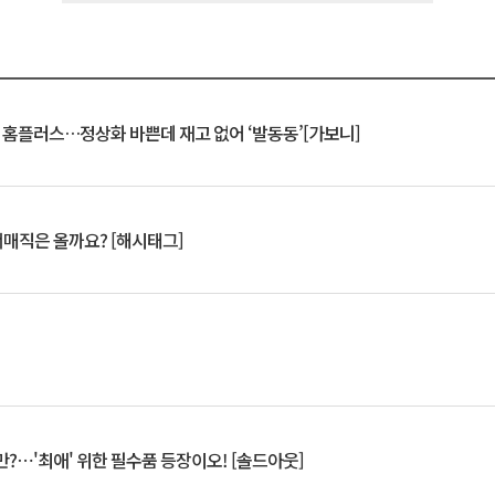
연 홈플러스…정상화 바쁜데 재고 없어 ‘발동동’[가보니]
서매직은 올까요? [해시태그]
?⋯'최애' 위한 필수품 등장이오! [솔드아웃]