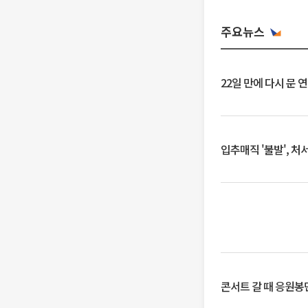
주요뉴스
22일 만에 다시 문 
입추매직 '불발', 처
콘서트 갈 때 응원봉만