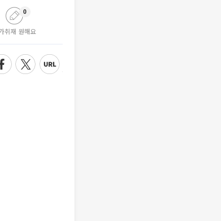
0
가취재 원해요