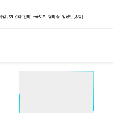
업 규제 완화 '건의'⋯국토부 "협의 중" 입장만 [종합]