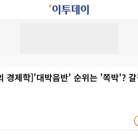
 경제학]'대박음반' 순위는 '쪽박'? 갈