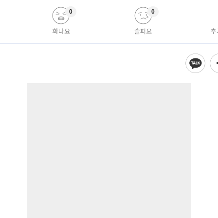
0
0
화나요
슬퍼요
추