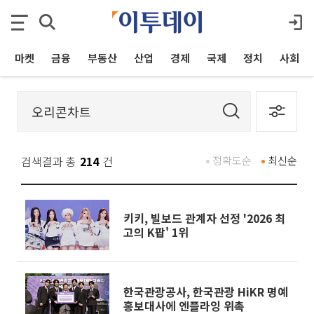
마켓
금융
부동산
산업
경제
국제
정치
사회
검색결과 총
214
건
정확도순
최신순
키키, 빌보드 관계자 선정 '2026 최
고의 K팝' 1위
한국관광공사, 한국관광 HiKR 명예
홍보대사에 엔플라잉 위촉