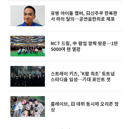
유명 아이돌 멤버, 日신주쿠 한복판
서 하의 탈의⋯공연음란죄로 체포
NCT 드림, 中 팝업 깜짝 방문⋯1만
5000여 팬 열광
스트레이 키즈, 'K팝 최초' 토트넘
스타디움 입성⋯기대 포인트 셋
플레이브, 日 데뷔 동시에 오리콘 정
상