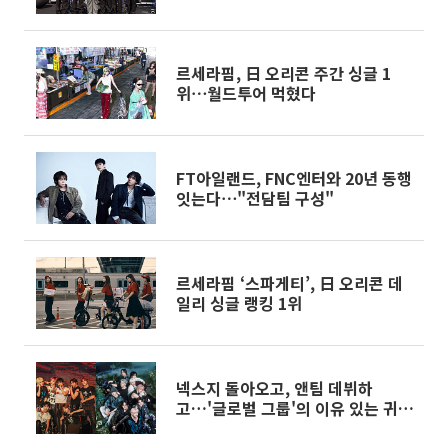
르세라핌, 日 오리콘 주간 싱글 1
위⋯월드투어 먹혔다
FT아일랜드, FNC엔터와 20년 동행
잇는다⋯"전담팀 구성"
르세라핌 ‘스파게티’, 日 오리콘 데
일리 싱글 랭킹 1위
넥스지 돌아오고, 앤팀 데뷔하
고…'글로벌 그룹'의 이유 있는 귀환
[엔터로그]