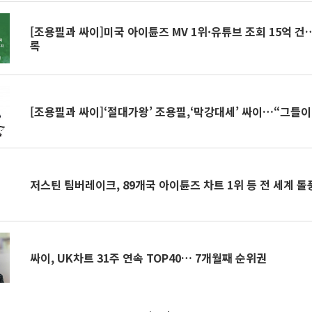
[조용필과 싸이]미국 아이튠즈 MV 1위·유튜브 조회 15억 건
록
[조용필과 싸이]‘절대가왕’ 조용필,‘막강대세’ 싸이…“그들
저스틴 팀버레이크, 89개국 아이튠즈 차트 1위 등 전 세계 돌
싸이, UK차트 31주 연속 TOP40… 7개월째 순위권