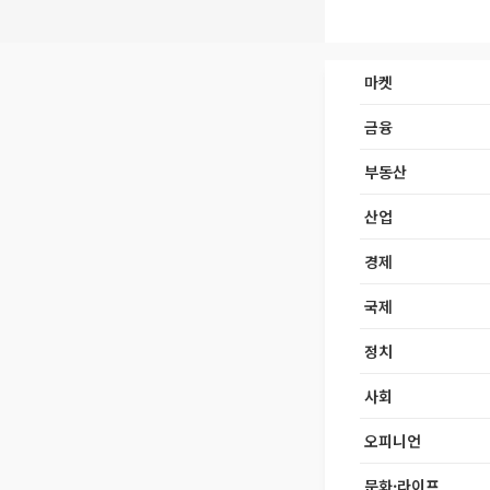
마켓
금융
부동산
산업
경제
국제
정치
사회
오피니언
문화·라이프