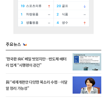
주요뉴스
‘한국판 IRA’ 베일 벗었지만…반도체·배터
리 업계 “시행령이 관건”
與 “세제개편안 다양한 목소리 수렴…이달
말 정리 가능성”