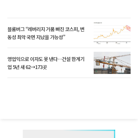
블룸버그 “레버리지 거품 빠진 코스피, 변
동성 최악 국면 지났을 가능성”
영업익으로 이자도 못 낸다…건설 한계기
업 5년 새 62→173곳