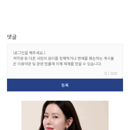
댓글
0 / 300