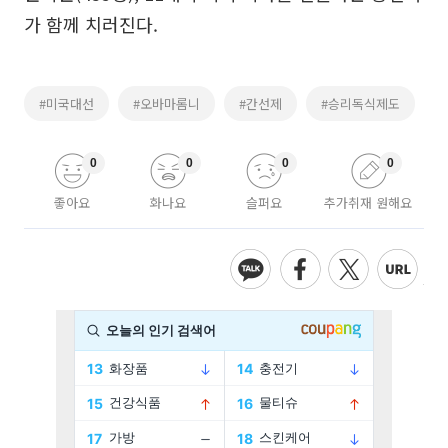
가 함께 치러진다.
#미국대선
#오바마롬니
#간선제
#승리독식제도
0
0
0
0
좋아요
화나요
슬퍼요
추가취재 원해요