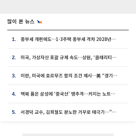
많이 본 뉴스
종부세 개편에도…1·3주택 종부세 격차 2028년부터 확대
1.
미국, 가상자산 포괄 규제 속도…상원, ‘클래리티법’ 9월 절차투표 추진
2.
이란, 미국에 호르무즈 합의 조건 제시…美 “경기 아직 안 끝나” [종합]
3.
맥북 품은 삼성에 ‘중국산’ 맹추격⋯커지는 노트북 OLED 시장
4.
서경덕 교수, 김희철도 분노한 거꾸로 태극기⋯"엉터리는 아냐, 아쉬울 뿐"
5.