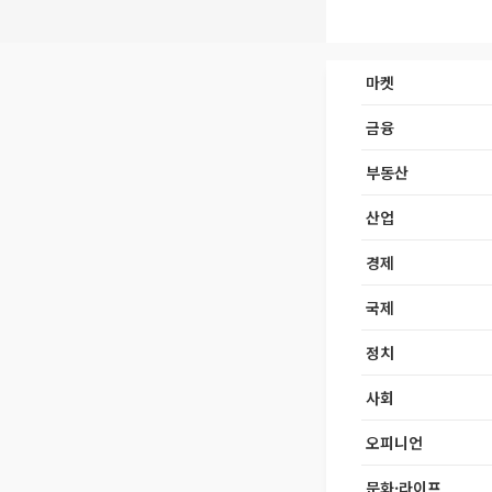
마켓
금융
부동산
산업
경제
국제
정치
사회
오피니언
문화·라이프