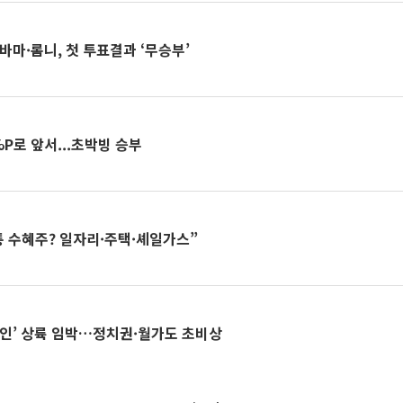
오바마·롬니, 첫 투표결과 ‘무승부’
P로 앞서...초박빙 승부
통 수혜주? 일자리·주택·셰일가스”
케인’ 상륙 임박…정치권·월가도 초비상