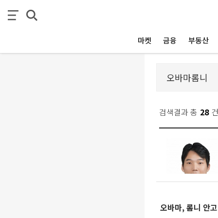
마켓
금융
부동산
검색결과 총
28
오바마, 롬니 안고