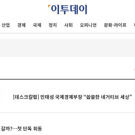
산업
경제
국제
정치
사회
오피니언
문화·라이프
건
[데스크칼럼] 민태성 국제경제부장 “씁쓸한 네거티브 세상”
 갈까?…첫 단독 회동