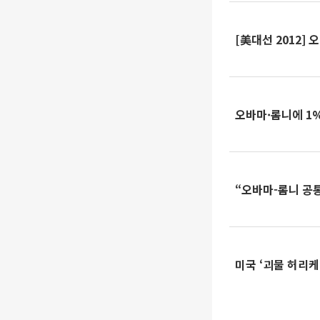
[美대선 2012] 
오바마·롬니에 1%
“오바마-롬니 공
미국 ‘괴물 허리