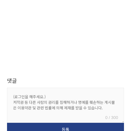
댓글
0 / 300