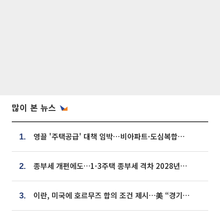
많이 본 뉴스
영끌 '주택공급' 대책 임박⋯비아파트·도심복합까지 총동원
1.
종부세 개편에도…1·3주택 종부세 격차 2028년부터 확대
2.
이란, 미국에 호르무즈 합의 조건 제시…美 “경기 아직 안 끝나” [종합]
3.