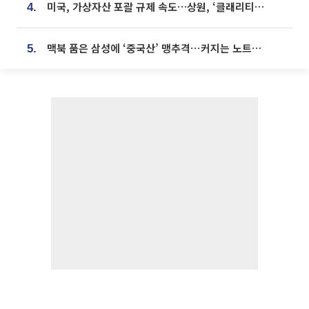
미국, 가상자산 포괄 규제 속도…상원, ‘클래리티법’ 9월 절차투표 추진
4.
맥북 품은 삼성에 ‘중국산’ 맹추격⋯커지는 노트북 OLED 시장
5.