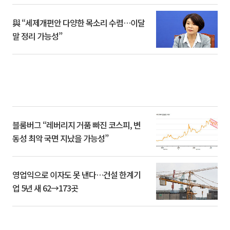
與 “세제개편안 다양한 목소리 수렴…이달
말 정리 가능성”
블룸버그 “레버리지 거품 빠진 코스피, 변
동성 최악 국면 지났을 가능성”
영업익으로 이자도 못 낸다…건설 한계기
업 5년 새 62→173곳