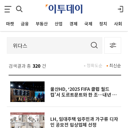
마켓
금융
부동산
산업
경제
국제
정치
사회
검색결과 총
320
건
정확도순
최신순
울산HD, ‘2025 FIFA 클럽 월드
컵’서 도르트문트와 한 조…내년 6
월 맞대결
LH, 임대주택 입주민과 가구류 디자
인 공모전 입상업체 선정