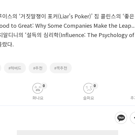
이스의 ‘거짓말쟁이 포커(Liar's Poker)’ 짐 콜린스의 ‘좋
 to Great: Why Some Companies Make the Leap...
치알디니의 ‘설득의 심리학(Influence: The Psychology of P
올랐다.
#하버드
#추천
#책추천
0
0
화나요
슬퍼요
추