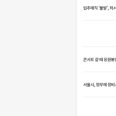
입추매직 '불발', 처
콘서트 갈 때 응원봉만
서울시, 정부에 정비사