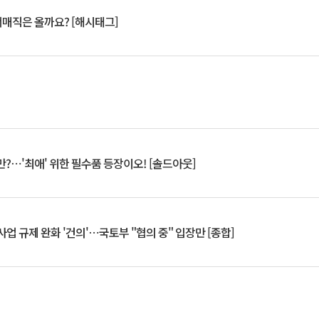
서매직은 올까요? [해시태그]
?⋯'최애' 위한 필수품 등장이오! [솔드아웃]
업 규제 완화 '건의'⋯국토부 "협의 중" 입장만 [종합]