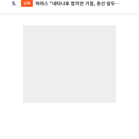
하마스 “네타냐후 합의안 거절, 총선 앞두고 시간 끌기”
단독
5.