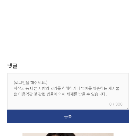
댓글
0 / 300