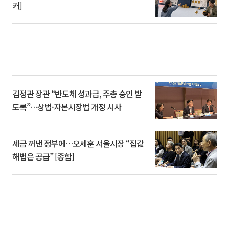
커]
김정관 장관 “반도체 성과급, 주총 승인 받
도록”…상법·자본시장법 개정 시사
세금 꺼낸 정부에…오세훈 서울시장 “집값
해법은 공급” [종합]