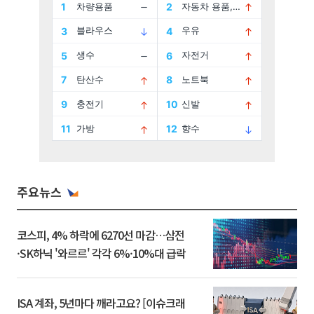
주요뉴스
코스피, 4% 하락에 6270선 마감…삼전
·SK하닉 '와르르' 각각 6%·10%대 급락
ISA 계좌, 5년마다 깨라고요? [이슈크래