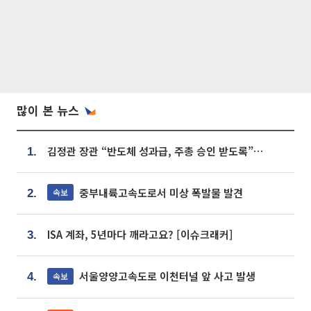
많이 본 뉴스
김정관 장관 “반도체 성과급, 주총 승인 받도록”…상법·자본시장법 개정 시사
1.
중부내륙고속도로서 미상 폭발물 발견
속보
2.
ISA 계좌, 5년마다 깨라고요? [이슈크래커]
3.
서울양양고속도로 이천터널 앞 사고 발생
속보
4.