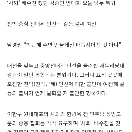
‘사퇴’ 배수진 쳤던 김종인·안대희 오늘 당무 복귀
친박 중심 선대위 인선… 갈등 불씨 여전
남경필 “박근혜 주변 인물쇄신 매듭지어진 것 아냐”
대선을 앞두고 중앙선대위 인선을 둘러싼 새누리당내
갈등이 일단 봉합되는 분위기다. 그러나 요직 곳곳에
포진한 친박(친박근혜) 인선에 대한 불만이 여전해 갈
등의 불씨가 언제 발화할 지 불안한 형국이다.
이한구 원내대표의 사퇴와 한광옥 전 민주당 상임고
문의 중용 철회를 각각 요구하며 ‘사퇴’ 배수진을 쳤