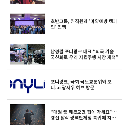
나지 말 걸"
호반그룹, 임직원과 '마약예방 캠페
인' 진행
남경필 포니링크 대표 “외국 기술
국산화로 우리 자율주행 시장 개척”
포니링크, 국회 국토교통위와 포
니.ai 광저우 허브 방문
“대권 꿈 깨셨으면 집에 가세요”…
경선 탈락 광역단체장 복귀에 지역
민심 ‘부글’ [이슈크래커]