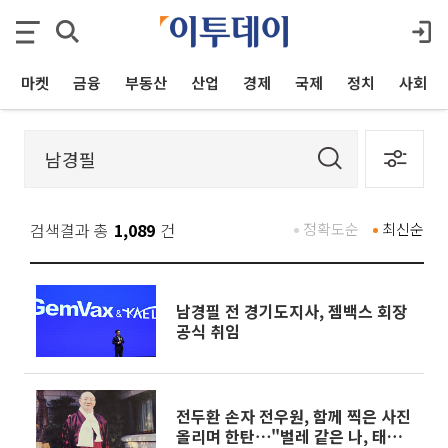
마켓
금융
부동산
산업
경제
국제
정치
사회
검색결과 총
1,089
건
정확도순
최신순
남경필 전 경기도지사, 젬백스 회장
공식 취임
전두환 손자 전우원, 함께 찍은 사진
올리며 한탄⋯"벌레 같은 나, 태어