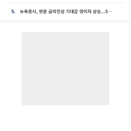
뉴욕증시, 연준 금리인상 기대감 꺾이자 상승...S&P500 사상 최고치 [종합]
5.