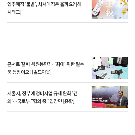
입추매직 '불발', 처서매직은 올까요? [해
시태그]
콘서트 갈 때 응원봉만?⋯'최애' 위한 필수
품 등장이오! [솔드아웃]
서울시, 정부에 정비사업 규제 완화 '건
의'⋯국토부 "협의 중" 입장만 [종합]