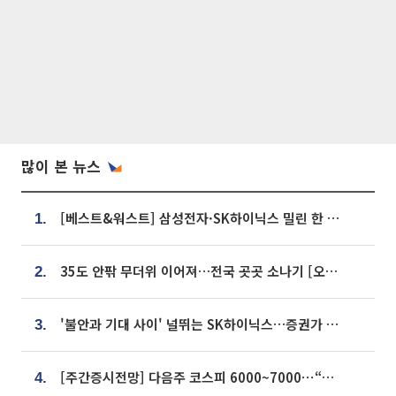
많이 본 뉴스
[베스트&워스트] 삼성전자·SK하이닉스 밀린 한 주…상상인증권은 85% 급등
1.
35도 안팎 무더위 이어져…전국 곳곳 소나기 [오늘 날씨]
2.
'불안과 기대 사이' 널뛰는 SK하이닉스…증권가 "HBM4·LTA 기반 펀터멘털 견고"
3.
[주간증시전망] 다음주 코스피 6000~7000⋯“外人 수급은 정책이 변수”
4.