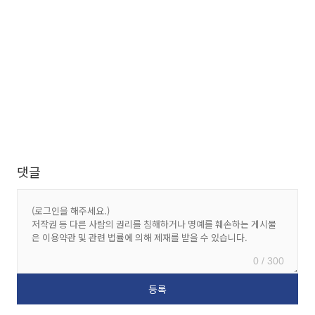
댓글
0 / 300