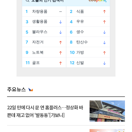
주요뉴스
22일 만에 다시 문 연 홈플러스…정상화 바
쁜데 재고 없어 ‘발동동’[가보니]