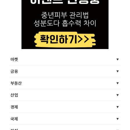
마켓
금융
부동산
산업
경제
국제