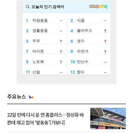
주요뉴스
22일 만에 다시 문 연 홈플러스…정상화 바
쁜데 재고 없어 ‘발동동’[가보니]