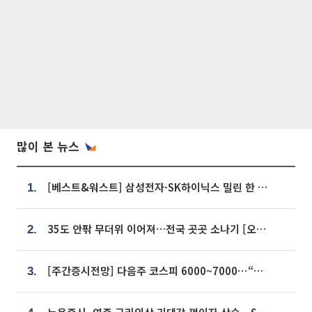
많이 본 뉴스
[베스트&워스트] 삼성전자·SK하이닉스 밀린 한 주…상상인증권은 85% 급등
1.
35도 안팎 무더위 이어져…전국 곳곳 소나기 [오늘 날씨]
2.
[주간증시전망] 다음주 코스피 6000~7000⋯“外人 수급은 정책이 변수”
3.