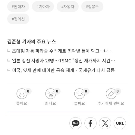
#현대차
#기아차
#자동차
#정몽구
#정의선
김준형 기자의 주요 뉴스
초대형 자동 파라솔 수백개로 뙤약볕 틀어 막고⋯나라별 폭염 생존법
일본 강진 사망자 28명⋯TSMC "생산 재개까지 시간 필요해"
미국, 엿새 만에 대이란 공습 재개⋯국제유가 다시 급등
0
0
0
0
좋아요
화나요
슬퍼요
추가취재 원해요