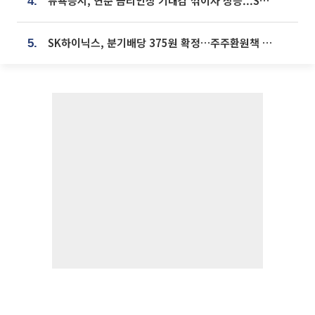
뉴욕증시, 연준 금리인상 기대감 꺾이자 상승...S&P500 사상 최고치 [종합]
4.
SK하이닉스, 분기배당 375원 확정…주주환원책 9월로 앞당겨 발표
5.