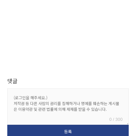
댓글
0 / 300