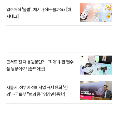
입추매직 '불발', 처서매직은 올까요? [해
시태그]
콘서트 갈 때 응원봉만?⋯'최애' 위한 필수
품 등장이오! [솔드아웃]
서울시, 정부에 정비사업 규제 완화 '건
의'⋯국토부 "협의 중" 입장만 [종합]