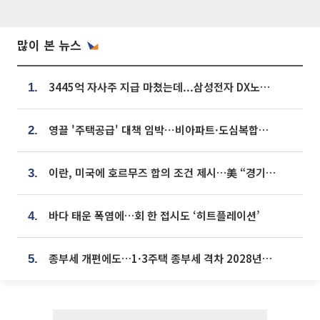
많이 본 뉴스
3445억 자사주 지급 마쳤는데...삼성전자 DX노조, 뒤늦은 '떼쓰기 집회'
1.
영끌 '주택공급' 대책 임박⋯비아파트·도심복합까지 총동원
2.
이란, 미국에 호르무즈 합의 조건 제시…美 “경기 아직 안 끝나” [종합]
3.
바다 태운 폭염에…회 한 접시도 ‘히트플레이션’
4.
종부세 개편에도…1·3주택 종부세 격차 2028년부터 확대
5.