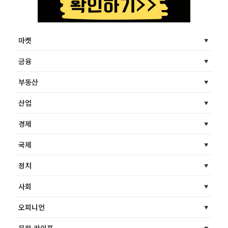
마켓
금융
부동산
산업
경제
국제
정치
사회
오피니언
문화·라이프