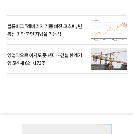
블룸버그 “레버리지 거품 빠진 코스피, 변
동성 최악 국면 지났을 가능성”
영업익으로 이자도 못 낸다…건설 한계기
업 5년 새 62→173곳