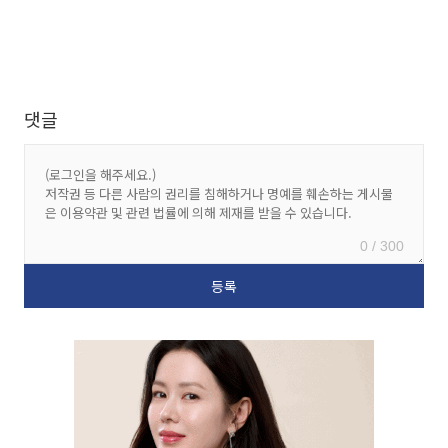
댓글
0 / 300