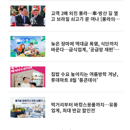
교역 2배 외친 룰라…車·방산 길 열
고 브라질 쇠고기 문 여나 [룰라의
경협청구서]
늦은 장마에 역대급 폭염, 식단까지
바꾼다…급식업계, ‘공급망 재편’ 불
가피
집밥 수요 높아지는 여름방학 겨냥,
롯데마트 8월 ‘통큰데이’
먹거리부터 바캉스용품까지…유통
업계, 최대 반값 할인전