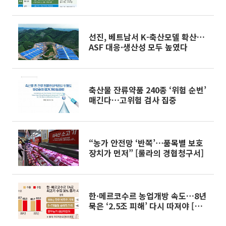
Food+ 수출 새판 짜기②]
선진, 베트남서 K-축산모델 확산…
ASF 대응·생산성 모두 높였다
축산물 잔류약품 240종 ‘위험 순번’
매긴다…고위험 검사 집중
“농가 안전망 ‘반쪽’⋯품목별 보호
장치가 먼저” [룰라의 경협청구서]
한·메르코수르 농업개방 속도…8년
묵은 ‘2.5조 피해’ 다시 따져야 [룰
라의 경협청구서]