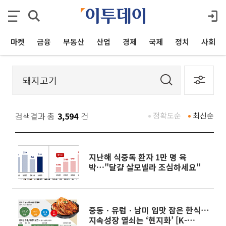
마켓
금융
부동산
산업
경제
국제
정치
사회
검색결과 총
3,594
건
정확도순
최신순
지난해 식중독 환자 1만 명 육
박…"달걀 살모넬라 조심하세요"
중동ㆍ유럽ㆍ남미 입맛 잡은 한식⋯
지속성장 열쇠는 ‘현지화’ [K-