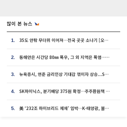
많이 본 뉴스
35도 안팎 무더위 이어져…전국 곳곳 소나기 [오늘 날씨]
1.
동해안은 시간당 80㎜ 폭우, 그 외 지역은 폭염…‘극과 극 날씨’
2.
뉴욕증시, 연준 금리인상 기대감 꺾이자 상승...S&P500 사상 최고치 [종합]
3.
SK하이닉스, 분기배당 375원 확정…주주환원책 9월로 앞당겨 발표
4.
美 ‘232조 하이브리드 제재’ 임박…K-태양광, 불확실성 털고 날개 다나
5.