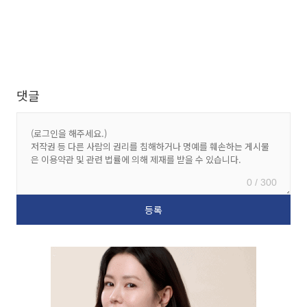
댓글
0 / 300