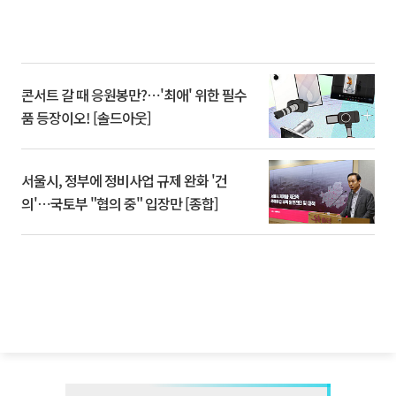
콘서트 갈 때 응원봉만?⋯'최애' 위한 필수
품 등장이오! [솔드아웃]
서울시, 정부에 정비사업 규제 완화 '건
의'⋯국토부 "협의 중" 입장만 [종합]