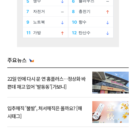
주요뉴스
22일 만에 다시 문 연 홈플러스…정상화 바
쁜데 재고 없어 ‘발동동’[가보니]
입추매직 '불발', 처서매직은 올까요? [해
시태그]