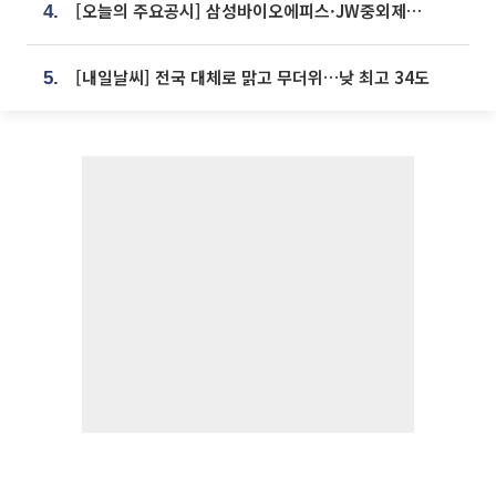
[오늘의 주요공시] 삼성바이오에피스·JW중외제약·한미반도체·SK바이오사이언스 등
4.
[내일날씨] 전국 대체로 맑고 무더위…낮 최고 34도
5.