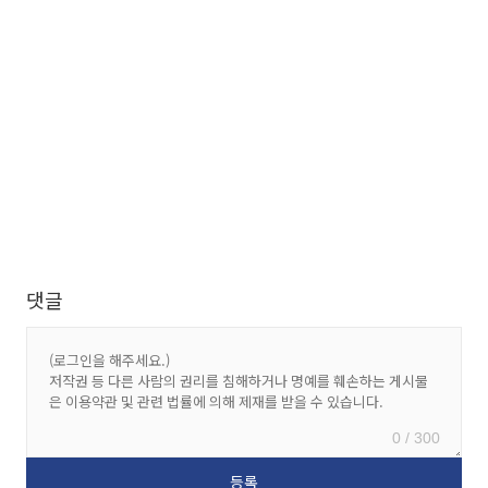
댓글
0 / 300