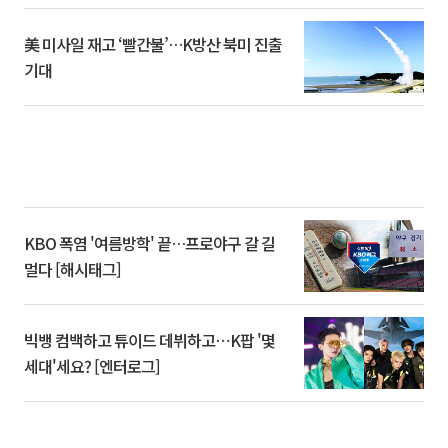
美 미사일 재고 ‘빨간불’…K방산 북미 진출
기대
KBO 폭염 '여름방학' 끝…프로야구 갈 길
멀다 [해시태그]
빅뱅 컴백하고 튜이드 데뷔하고⋯K팝 '몇
세대'세요? [엔터로그]