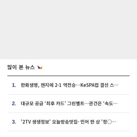
많이 본 뉴스
한화생명, 젠지에 2-1 역전승⋯KeSPA컵 결선 스테이지 2 직행
1.
대규모 공급 ‘최후 카드’ 그린벨트⋯관건은 ‘속도’ [주택공급 승부수의 조건]
2.
'2TV 생생정보' 오늘방송맛집- 민어 한 상 '청○○○' vs 전복 한 상 '명○'
3.