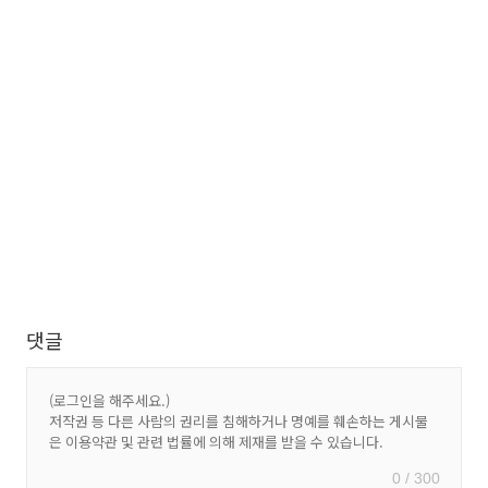
댓글
0 / 300