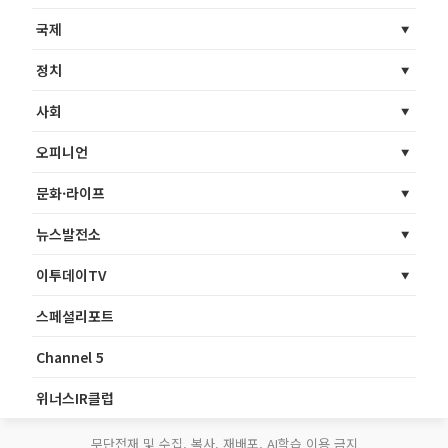
국제
정치
사회
오피니언
문화·라이프
뉴스발전소
이투데이TV
스페셜리포트
Channel 5
위너스IR클럽
무단전재 및 수집, 복사, 재배포, AI학습 이용 금지