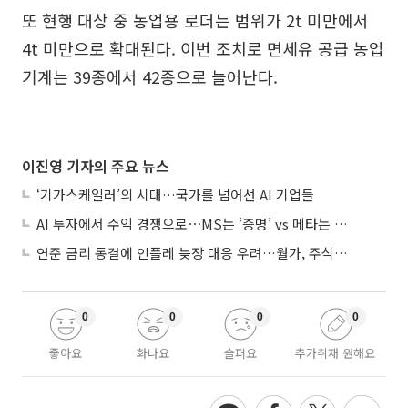
또 현행 대상 중 농업용 로더는 범위가 2t 미만에서
4t 미만으로 확대된다. 이번 조치로 면세유 공급 농업
기계는 39종에서 42종으로 늘어난다.
이진영 기자의 주요 뉴스
‘기가스케일러’의 시대…국가를 넘어선 AI 기업들
AI 투자에서 수익 경쟁으로⋯MS는 ‘증명’ vs 메타는 ‘숙제’
연준 금리 동결에 인플레 늦장 대응 우려…월가, 주식도 채권도 던졌다
0
0
0
0
좋아요
화나요
슬퍼요
추가취재 원해요