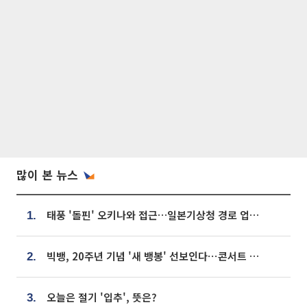
많이 본 뉴스
태풍 '돌핀' 오키나와 접근…일본기상청 경로 업데이트
1.
빅뱅, 20주년 기념 '새 뱅봉' 선보인다⋯콘서트 앞두고 팝업 개최
2.
오늘은 절기 '입추', 뜻은?
3.