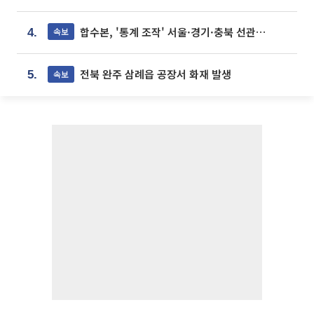
합수본, '통계 조작' 서울·경기·충북 선관위 등 추가 압수수색
속보
4.
전북 완주 삼례읍 공장서 화재 발생
속보
5.