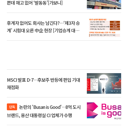
쁜데 재고 없어 ‘발동동’[가보니]
후계자 없어도 회사는 남긴다?…‘제3자 승
계’ 시험대 오른 中企 현장 [기업승계 대전
환]
MSCI 발표 D-7…후보주 반등에 편입 기대
재점화
논란의 'Busan is Good'…8억 도시
단독
브랜드, 용산 대통령실 CI 업체가 수행