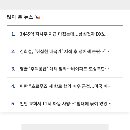
많이 본 뉴스
3445억 자사주 지급 마쳤는데...삼성전자 DX노조, 뒤늦은 '떼쓰기 집회'
1.
김희철, '뒤집힌 태극기' 지적 후 정치색 논란…"좌우 떠나 우리나라 국기"
2.
영끌 '주택공급' 대책 임박⋯비아파트·도심복합까지 총동원
3.
이란 “호르무즈 새 항로 합의 매우 근접...미국 배상 먼저”
4.
천안 교회서 11세 아동 사망…“침대에 묶여 있었다” 진술 확보
5.