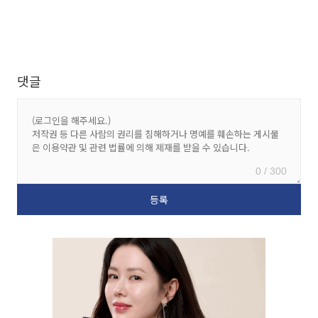
댓글
0 / 300