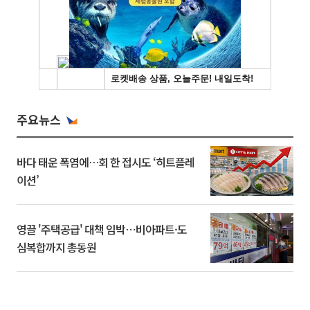
주요뉴스
바다 태운 폭염에…회 한 접시도 ‘히트플레
이션’
영끌 '주택공급' 대책 임박⋯비아파트·도
심복합까지 총동원