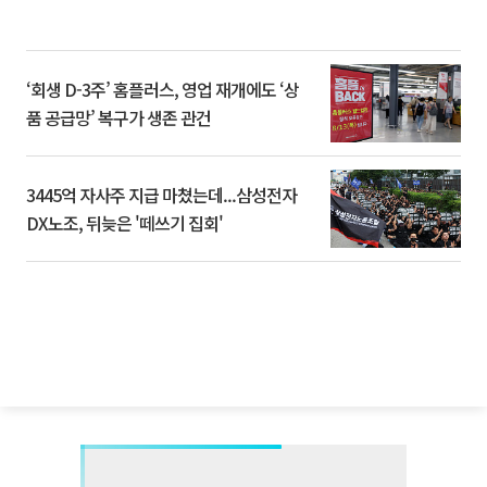
‘회생 D-3주’ 홈플러스, 영업 재개에도 ‘상
품 공급망’ 복구가 생존 관건
3445억 자사주 지급 마쳤는데...삼성전자
DX노조, 뒤늦은 '떼쓰기 집회'