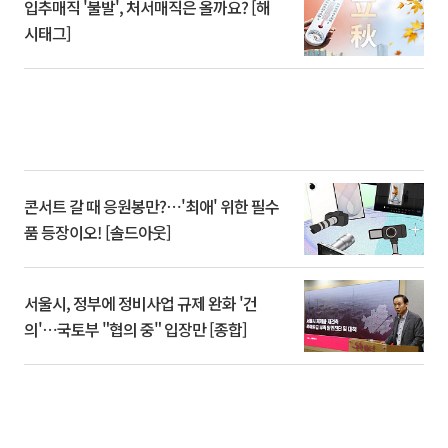
입추매직 '불발', 처서매직은 올까요? [해
시태그]
콘서트 갈 때 응원봉만?⋯'최애' 위한 필수
품 등장이오! [솔드아웃]
서울시, 정부에 정비사업 규제 완화 '건
의'⋯국토부 "협의 중" 입장만 [종합]