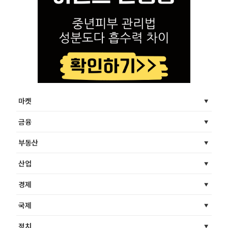
마켓
금융
부동산
산업
경제
국제
정치