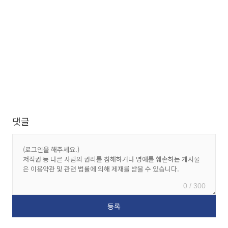
댓글
0 / 300