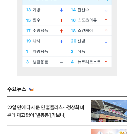
주요뉴스
22일 만에 다시 문 연 홈플러스…정상화 바
쁜데 재고 없어 ‘발동동’[가보니]