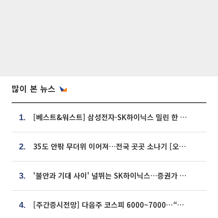
많이 본 뉴스
[베스트&워스트] 삼성전자·SK하이닉스 밀린 한 주…상상인증권은 85% 급등
1.
35도 안팎 무더위 이어져…전국 곳곳 소나기 [오늘 날씨]
2.
'불안과 기대 사이' 널뛰는 SK하이닉스…증권가 "HBM4·LTA 기반 펀터멘털 견고"
3.
[주간증시전망] 다음주 코스피 6000~7000⋯“外人 수급은 정책이 변수”
4.