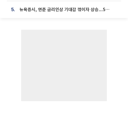
뉴욕증시, 연준 금리인상 기대감 꺾이자 상승...S&P500 사상 최고치 [종합]
5.