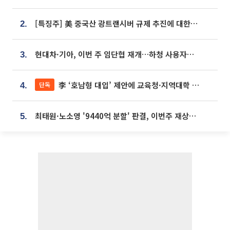
[특징주] 美 중국산 광트랜시버 규제 추진에 대한광통신 등 광통신株 강세
2.
현대차·기아, 이번 주 임단협 재개…하청 사용자성 재심도 ‘변수’
3.
李 ‘호남형 대입’ 제안에 교육청·지역대학 서·논술형 입시 연계 '착수'
단독
4.
최태원·노소영 '9440억 분할' 판결, 이번주 재상고 여부 주목
5.