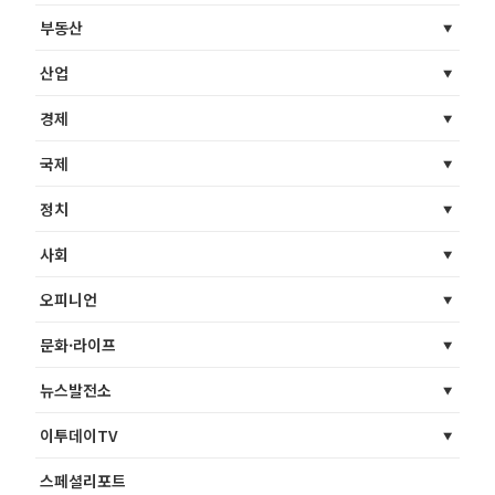
부동산
산업
경제
국제
정치
사회
오피니언
문화·라이프
뉴스발전소
이투데이TV
스페셜리포트