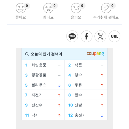
0
0
0
0
좋아요
화나요
슬퍼요
추가취재 원해요