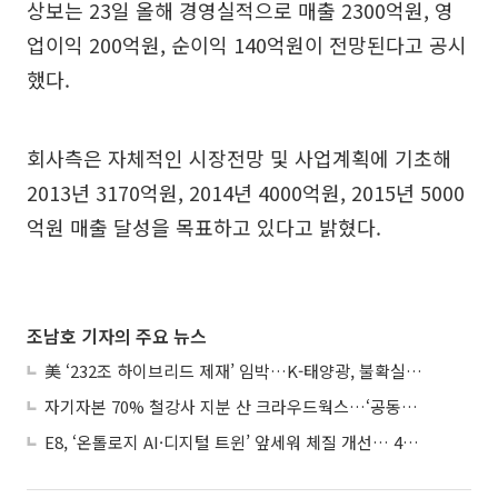
상보는 23일 올해 경영실적으로 매출 2300억원, 영
업이익 200억원, 순이익 140억원이 전망된다고 공시
했다.
회사측은 자체적인 시장전망 및 사업계획에 기초해
2013년 3170억원, 2014년 4000억원, 2015년 5000
억원 매출 달성을 목표하고 있다고 밝혔다.
조남호 기자의 주요 뉴스
美 ‘232조 하이브리드 제재’ 임박…K-태양광, 불확실성 털고 날개 다나
자기자본 70% 철강사 지분 산 크라우드웍스…‘공동경영’으로 AI 시너지 낼까
E8, ‘온톨로지 AI·디지털 트윈’ 앞세워 체질 개선… 4분기 흑자전환 총력