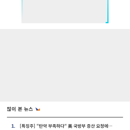
많이 본 뉴스
[특징주] “탄약 부족하다“ 美 국방부 증산 요청에⋯국내 방산주 급등세
1.