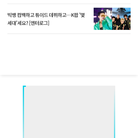
빅뱅 컴백하고 튜이드 데뷔하고⋯K팝 '몇
세대'세요? [엔터로그]