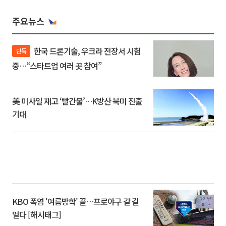
주요뉴스
한국 드론기술, 우크라 전장서 시험
단독
중…“스타트업 여러 곳 참여”
美 미사일 재고 ‘빨간불’…K방산 북미 진출
기대
KBO 폭염 '여름방학' 끝…프로야구 갈 길
멀다 [해시태그]