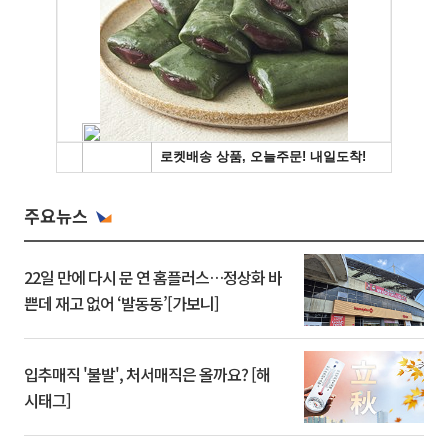
주요뉴스
22일 만에 다시 문 연 홈플러스…정상화 바
쁜데 재고 없어 ‘발동동’[가보니]
입추매직 '불발', 처서매직은 올까요? [해
시태그]