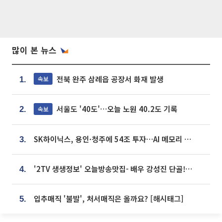
많이 본 뉴스
전북 완주 삼례읍 공장서 화재 발생
속보
1.
서울도 '40도'…오늘 노원 40.2도 기록
속보
2.
SK하이닉스, 용인·청주에 54조 투자…AI 메모리 생산기지 키운다
3.
'2TV 생생정보' 오늘방송맛집- 배우 강성진 단골! 쌀국수ㆍ푸팟퐁 커리 맛집 '블○○○'
4.
입추매직 '불발', 처서매직은 올까요? [해시태그]
5.