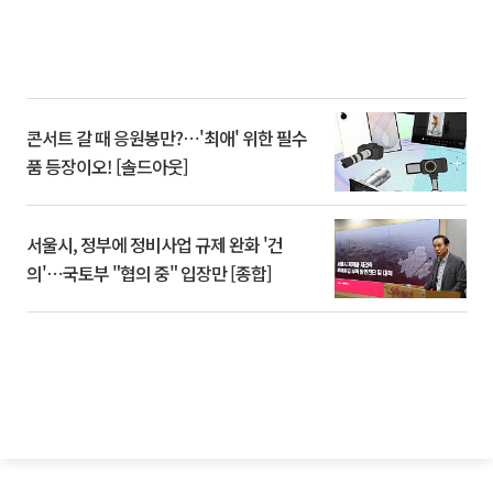
콘서트 갈 때 응원봉만?⋯'최애' 위한 필수
품 등장이오! [솔드아웃]
서울시, 정부에 정비사업 규제 완화 '건
의'⋯국토부 "협의 중" 입장만 [종합]