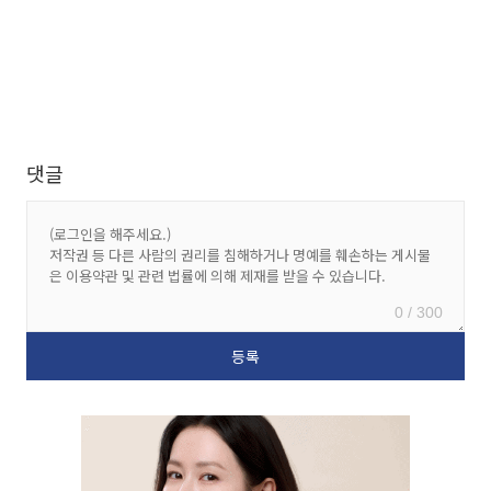
댓글
0 / 300