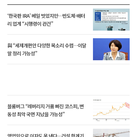
‘한국판 IRA’ 베일 벗었지만…반도체·배터
리 업계 “시행령이 관건”
與 “세제개편안 다양한 목소리 수렴…이달
말 정리 가능성”
블룸버그 “레버리지 거품 빠진 코스피, 변
동성 최악 국면 지났을 가능성”
영업익으로 이자도 못 낸다…건설 한계기