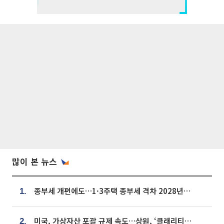
많이 본 뉴스
종부세 개편에도…1·3주택 종부세 격차 2028년부터 확대
1.
미국, 가상자산 포괄 규제 속도…상원, ‘클래리티법’ 9월 절차투표 추진
2.