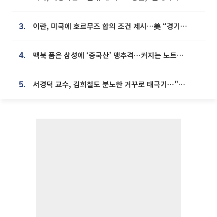
이란, 미국에 호르무즈 합의 조건 제시…美 “경기 아직 안 끝나” [종합]
3.
맥북 품은 삼성에 ‘중국산’ 맹추격⋯커지는 노트북 OLED 시장
4.
서경덕 교수, 김희철도 분노한 거꾸로 태극기⋯"엉터리는 아냐, 아쉬울 뿐"
5.