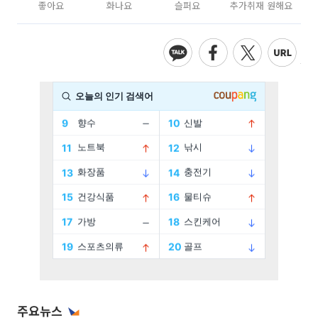
좋아요
화나요
슬퍼요
추가취재 원해요
주요뉴스