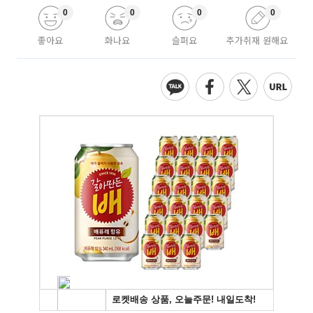
0
0
0
0
좋아요
화나요
슬퍼요
추가취재 원해요