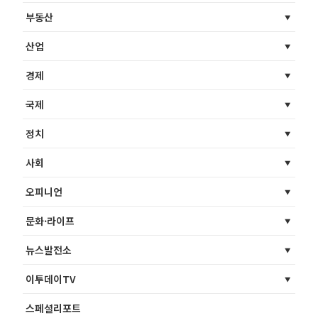
부동산
산업
경제
국제
정치
사회
오피니언
문화·라이프
뉴스발전소
이투데이TV
스페셜리포트