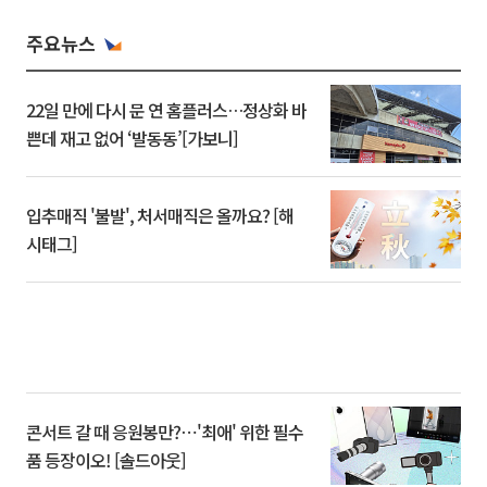
주요뉴스
22일 만에 다시 문 연 홈플러스…정상화 바
쁜데 재고 없어 ‘발동동’[가보니]
입추매직 '불발', 처서매직은 올까요? [해
시태그]
콘서트 갈 때 응원봉만?⋯'최애' 위한 필수
품 등장이오! [솔드아웃]