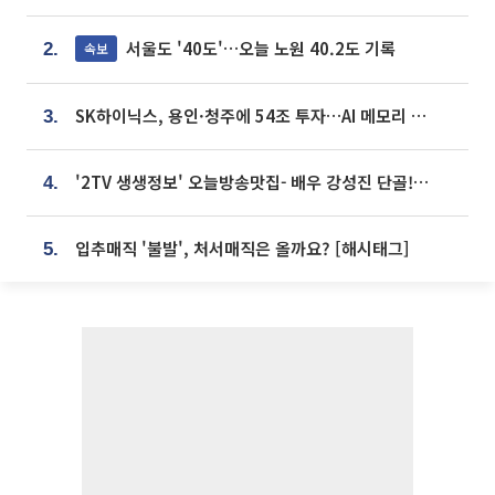
서울도 '40도'…오늘 노원 40.2도 기록
속보
2.
SK하이닉스, 용인·청주에 54조 투자…AI 메모리 생산기지 키운다
3.
'2TV 생생정보' 오늘방송맛집- 배우 강성진 단골! 쌀국수ㆍ푸팟퐁 커리 맛집 '블○○○'
4.
입추매직 '불발', 처서매직은 올까요? [해시태그]
5.