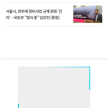
서울시, 정부에 정비사업 규제 완화 '건
의'⋯국토부 "협의 중" 입장만 [종합]