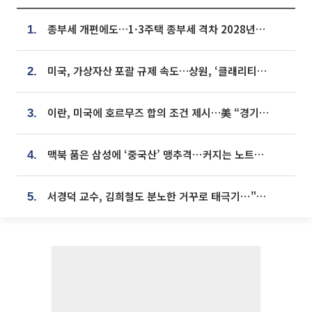
종부세 개편에도…1·3주택 종부세 격차 2028년부터 확대
1.
미국, 가상자산 포괄 규제 속도…상원, ‘클래리티법’ 9월 절차투표 추진
2.
이란, 미국에 호르무즈 합의 조건 제시…美 “경기 아직 안 끝나” [종합]
3.
맥북 품은 삼성에 ‘중국산’ 맹추격⋯커지는 노트북 OLED 시장
4.
서경덕 교수, 김희철도 분노한 거꾸로 태극기⋯"엉터리는 아냐, 아쉬울 뿐"
5.