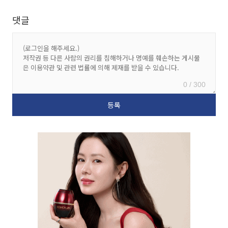
댓글
0 / 300