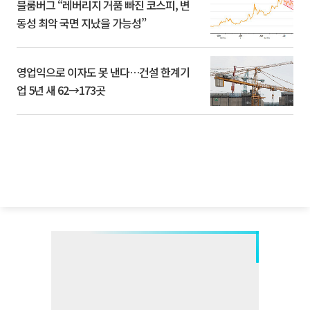
블룸버그 “레버리지 거품 빠진 코스피, 변
동성 최악 국면 지났을 가능성”
영업익으로 이자도 못 낸다…건설 한계기
업 5년 새 62→173곳