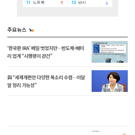
주요뉴스
‘한국판 IRA’ 베일 벗었지만…반도체·배터
리 업계 “시행령이 관건”
與 “세제개편안 다양한 목소리 수렴…이달
말 정리 가능성”