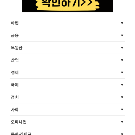
마켓
금융
부동산
산업
경제
국제
정치
사회
오피니언
문화·라이프