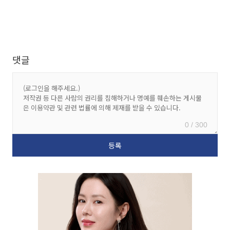
댓글
0 / 300