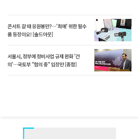
콘서트 갈 때 응원봉만?⋯'최애' 위한 필수
품 등장이오! [솔드아웃]
서울시, 정부에 정비사업 규제 완화 '건
의'⋯국토부 "협의 중" 입장만 [종합]