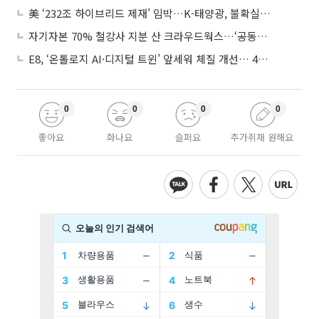
美 ‘232조 하이브리드 제재’ 임박…K-태양광, 불확실성 털고 날개 다나
자기자본 70% 철강사 지분 산 크라우드웍스…‘공동경영’으로 AI 시너지 낼까
E8, ‘온톨로지 AI·디지털 트윈’ 앞세워 체질 개선… 4분기 흑자전환 총력
0
0
0
0
좋아요
화나요
슬퍼요
추가취재 원해요