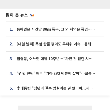
많이 본 뉴스
동해안은 시간당 80㎜ 폭우, 그 외 지역은 폭염…‘극과 극 날씨’
1.
[내일 날씨] 폭염 한풀 꺾여도 무더위 계속⋯동해안 이틀 연속 비
2.
임영웅, 어느덧 데뷔 10주년⋯"가진 것 없던 시절, 내 앞엔 20명의 팬뿐"
3.
'굿 윌 헌팅' 배우 "기아 EV2 덕분에 살아"…교통사고 후 안전성 극찬
4.
李대통령 “청년이 결혼 망설이는 일 없어야...제도상 불이익 조사”
5.