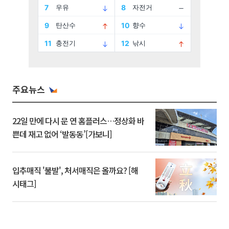
주요뉴스
22일 만에 다시 문 연 홈플러스…정상화 바
쁜데 재고 없어 ‘발동동’[가보니]
입추매직 '불발', 처서매직은 올까요? [해
시태그]