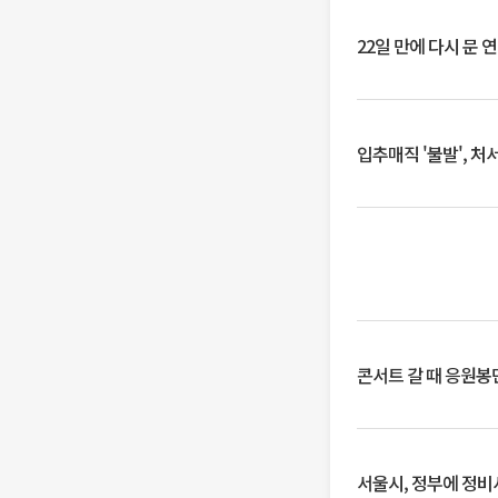
22일 만에 다시 문 
입추매직 '불발', 처
콘서트 갈 때 응원봉만
서울시, 정부에 정비사