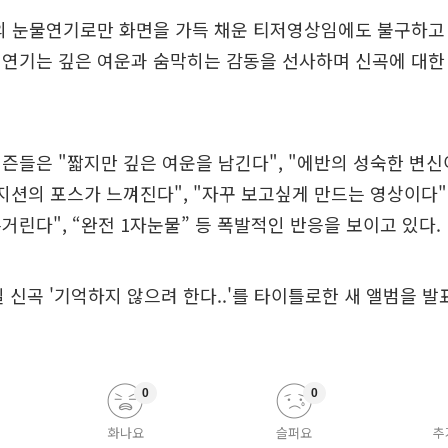
반의 눈물연기로만 화면을 가득 채운 티저영상임에도 불구하고
면연기는 깊은 여운과 숨막히는 감동을 선사하며 신곡에 대한
즌들은 "짧지만 깊은 여운을 남긴다", "에반의 성숙한 변신
지션의 포스가 느껴진다", "자꾸 보고싶게 만드는 영상이다"
거린다", “완전 1자눈물” 등 폭발적인 반응을 보이고 있다.
일 신곡 '기억하지 않으려 한다..'를 타이틀로한 새 앨범을 
0
0
화나요
슬퍼요
추