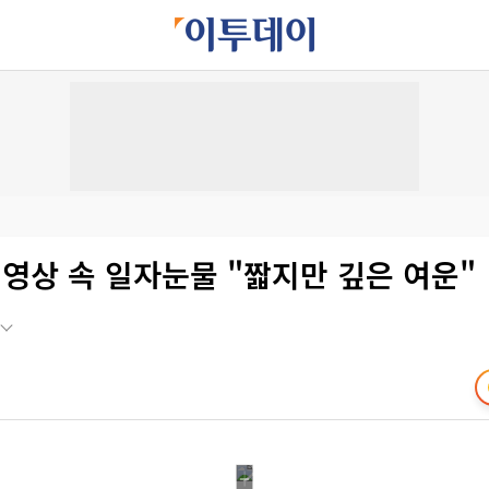
 영상 속 일자눈물 "짧지만 깊은 여운"