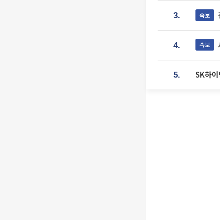
속보
3.
속보
4.
SK하이
5.