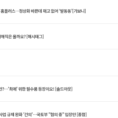
연 홈플러스…정상화 바쁜데 재고 없어 ‘발동동’[가보니]
서매직은 올까요? [해시태그]
?⋯'최애' 위한 필수품 등장이오! [솔드아웃]
업 규제 완화 '건의'⋯국토부 "협의 중" 입장만 [종합]