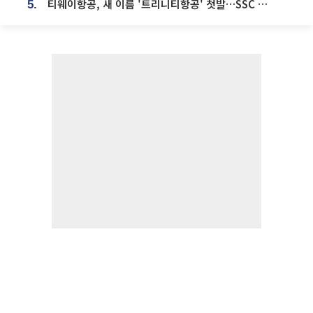
티웨이항공, 새 이름 '트리니티항공' 첫발…SSC 전략 본격화
5.