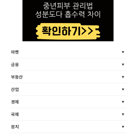
마켓
금융
부동산
산업
경제
국제
정치