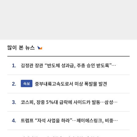
많이 본 뉴스
김정관 장관 “반도체 성과급, 주총 승인 받도록”…상법·자본시장법 개정 시사
1.
중부내륙고속도로서 미상 폭발물 발견
속보
2.
코스피, 장중 5%대 급락에 사이드카 발동…삼성·SK 동반 폭락
3.
트럼프 “자석 사업을 하라”…제이에스링크, 비중국 영구자석 공급망 구축 속도
4.