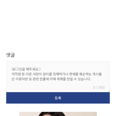
댓글
0 / 300