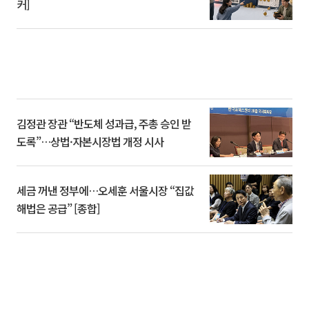
커]
김정관 장관 “반도체 성과급, 주총 승인 받
도록”…상법·자본시장법 개정 시사
세금 꺼낸 정부에…오세훈 서울시장 “집값
해법은 공급” [종합]