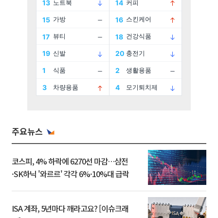
주요뉴스
코스피, 4% 하락에 6270선 마감…삼전
·SK하닉 '와르르' 각각 6%·10%대 급락
ISA 계좌, 5년마다 깨라고요? [이슈크래