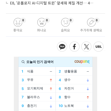
E8, ‘온톨로지 AI·디지털 트윈’ 앞세워 체질 개선… 4분기 흑자전환 총력
0
0
0
0
좋아요
화나요
슬퍼요
추가취재 원해요