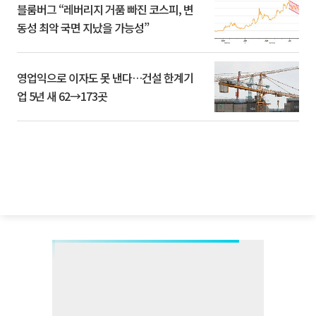
블룸버그 “레버리지 거품 빠진 코스피, 변
동성 최악 국면 지났을 가능성”
영업익으로 이자도 못 낸다…건설 한계기
업 5년 새 62→173곳