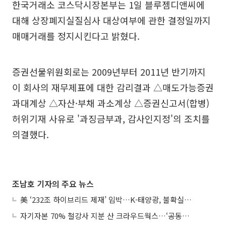
한국거래소 코스닥시장본부는 1일 블루젬디앤씨에
대해 상장폐지실질심사 대상여부에 관한 결정일까지
매매거래를 정지시킨다고 밝혔다.
증권선물위원회로는 2009년부터 2011년 반기까지
이 회사의 재무제표에 대한 감리결과 △매도가능증권
과대계상 △자산·부채 과소계상 △증권신고서(합병)
허위기재 사유로 '과징금부과, 감사인지정'의 조치를
의결했다.
조남호 기자의 주요 뉴스
美 ‘232조 하이브리드 제재’ 임박…K-태양광, 불확실성 털고 날개 다나
자기자본 70% 철강사 지분 산 크라우드웍스…‘공동경영’으로 AI 시너지 낼까