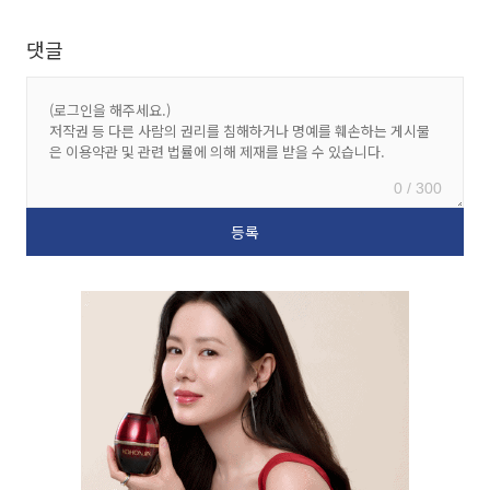
댓글
0 / 300