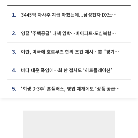
3445억 자사주 지급 마쳤는데...삼성전자 DX노조, 뒤늦은 '떼쓰기 집회'
1.
영끌 '주택공급' 대책 임박⋯비아파트·도심복합까지 총동원
2.
이란, 미국에 호르무즈 합의 조건 제시…美 “경기 아직 안 끝나” [종합]
3.
바다 태운 폭염에…회 한 접시도 ‘히트플레이션’
4.
‘회생 D-3주’ 홈플러스, 영업 재개에도 ‘상품 공급망’ 복구가 생존 관건
5.