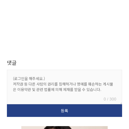
댓글
0 / 300