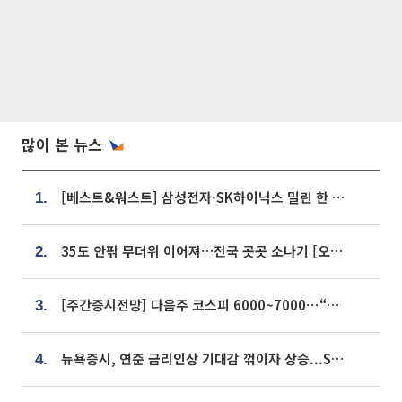
많이 본 뉴스
[베스트&워스트] 삼성전자·SK하이닉스 밀린 한 주…상상인증권은 85% 급등
1.
35도 안팎 무더위 이어져…전국 곳곳 소나기 [오늘 날씨]
2.
[주간증시전망] 다음주 코스피 6000~7000⋯“外人 수급은 정책이 변수”
3.
뉴욕증시, 연준 금리인상 기대감 꺾이자 상승...S&P500 사상 최고치 [종합]
4.