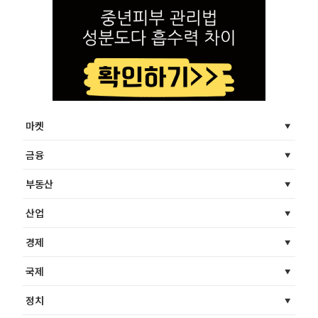
마켓
금융
부동산
산업
경제
국제
정치