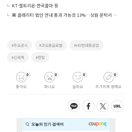
KT·셀트리온·한국콜마 등
美 클래리티 법안 연내 통과 가능성 13%…상원 문턱서 제동
#주요공시
#코오롱글로벌
#HD현대중공업
#신세계
#한탑
0
0
0
0
좋아요
화나요
슬퍼요
추가취재 원해요