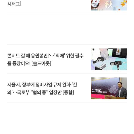
시태그]
콘서트 갈 때 응원봉만?⋯'최애' 위한 필수
품 등장이오! [솔드아웃]
서울시, 정부에 정비사업 규제 완화 '건
의'⋯국토부 "협의 중" 입장만 [종합]