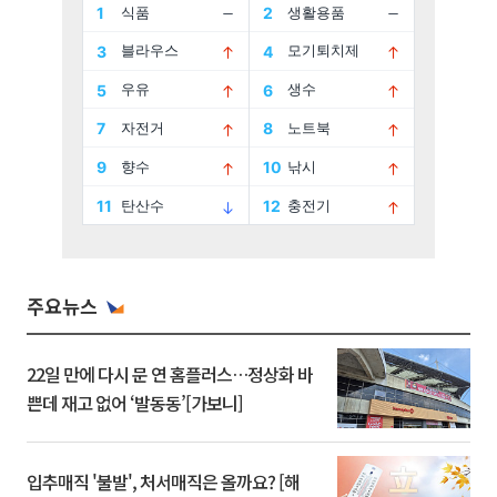
주요뉴스
22일 만에 다시 문 연 홈플러스…정상화 바
쁜데 재고 없어 ‘발동동’[가보니]
입추매직 '불발', 처서매직은 올까요? [해