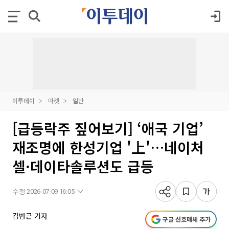
이투데이
마켓
일반
[급등락주 짚어보기] ‘애국 기업’
재조명에 한성기업 '上'…네이처
셀·데이타솔루션도 급등
수정 2026-07-09 16:05
김범근 기자
구글 선호매체 추가