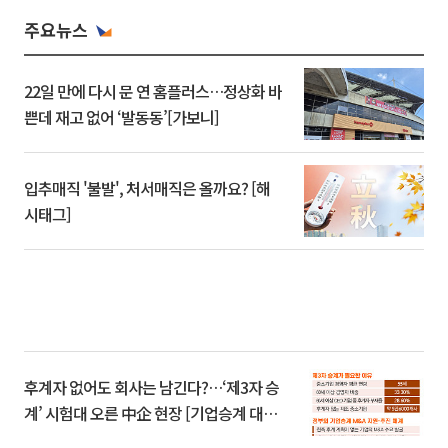
주요뉴스
22일 만에 다시 문 연 홈플러스…정상화 바
쁜데 재고 없어 ‘발동동’[가보니]
입추매직 '불발', 처서매직은 올까요? [해
시태그]
후계자 없어도 회사는 남긴다?…‘제3자 승
계’ 시험대 오른 中企 현장 [기업승계 대전
환]