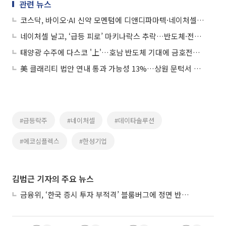
관련 뉴스
코스닥, 바이오·AI 신약 모멘텀에 디앤디파마텍·네이처셀 급등
네이처셀 날고, ‘급등 피로’ 마키나락스 추락…반도체·전력주 랠리
태양광 수주에 다스코 '上'…호남 반도체 기대에 금호전기도 급등
美 클래리티 법안 연내 통과 가능성 13%…상원 문턱서 제동
#급등락주
#네이처셀
#데이타솔루션
#에코심플렉스
#한성기업
김범근 기자의 주요 뉴스
금융위, ‘한국 증시 투자 부적격’ 블룸버그에 정면 반박…“근거 불분명”