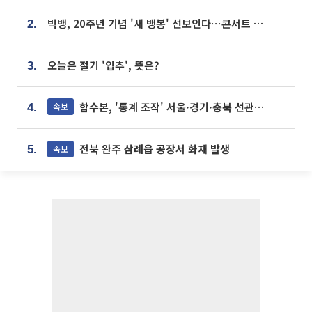
빅뱅, 20주년 기념 '새 뱅봉' 선보인다⋯콘서트 앞두고 팝업 개최
2.
오늘은 절기 '입추', 뜻은?
3.
합수본, '통계 조작' 서울·경기·충북 선관위 등 추가 압수수색
속보
4.
전북 완주 삼례읍 공장서 화재 발생
속보
5.