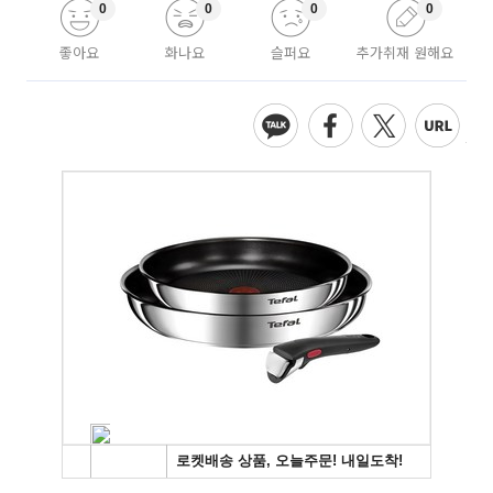
0
0
0
0
좋아요
화나요
슬퍼요
추가취재 원해요