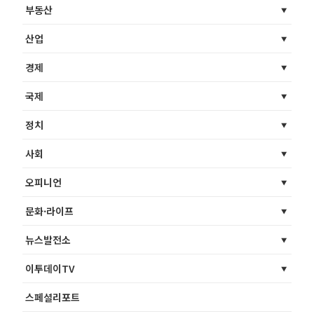
부동산
산업
경제
국제
정치
사회
오피니언
문화·라이프
뉴스발전소
이투데이TV
스페셜리포트