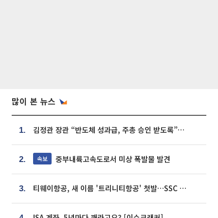
많이 본 뉴스
김정관 장관 “반도체 성과급, 주총 승인 받도록”…상법·자본시장법 개정 시사
1.
중부내륙고속도로서 미상 폭발물 발견
속보
2.
티웨이항공, 새 이름 '트리니티항공' 첫발…SSC 전략 본격화
3.
ISA 계좌, 5년마다 깨라고요? [이슈크래커]
4.