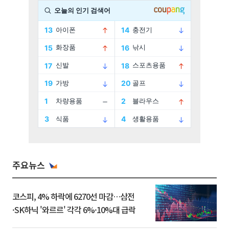
주요뉴스
코스피, 4% 하락에 6270선 마감…삼전
·SK하닉 '와르르' 각각 6%·10%대 급락