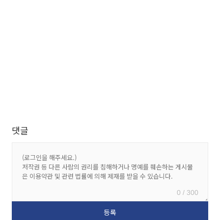
댓글
0 / 300