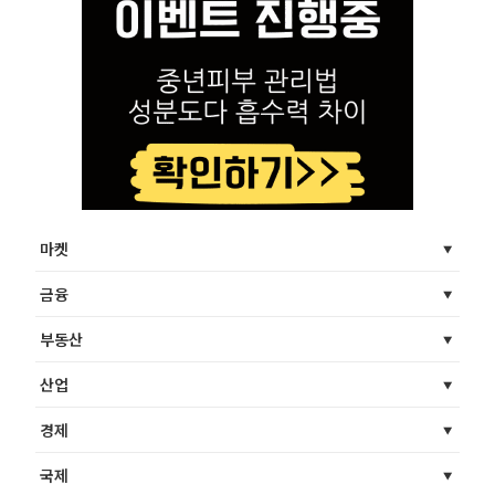
마켓
금융
부동산
산업
경제
국제