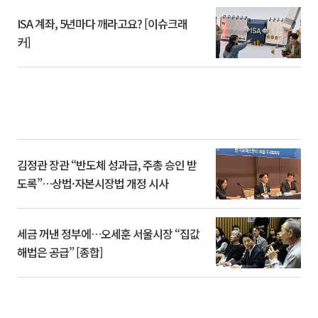
ISA 계좌, 5년마다 깨라고요? [이슈크래
커]
김정관 장관 “반도체 성과급, 주총 승인 받
도록”…상법·자본시장법 개정 시사
세금 꺼낸 정부에…오세훈 서울시장 “집값
해법은 공급” [종합]