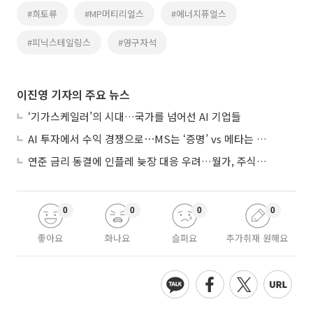
#희토류
#MP머티리얼스
#에너지퓨얼스
#피닉스테일링스
#영구자석
이진영 기자의 주요 뉴스
‘기가스케일러’의 시대…국가를 넘어선 AI 기업들
AI 투자에서 수익 경쟁으로⋯MS는 ‘증명’ vs 메타는 ‘숙제’
연준 금리 동결에 인플레 늦장 대응 우려…월가, 주식도 채권도 던졌다
0
0
0
0
좋아요
화나요
슬퍼요
추가취재 원해요