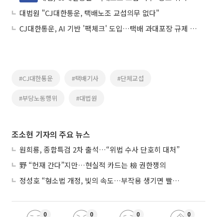
대법원 "CJ대한통운, 택배노조 교섭의무 없다"
CJ대한통운, AI 기반 '팩체크' 도입…택배 과대포장 규제 대응
#CJ대한통운
#택배기사
#단체교섭
#부당노동행위
#대법원
조소현 기자의 주요 뉴스
원희룡, 종합특검 2차 출석…“위법 수사 단호히 대처”
野 “헌재 간다”지만…현실적 카드는 檢 권한쟁의
정성호 “형소법 개정, 빛의 속도…부작용 생기면 빨리 고쳐야”
0
0
0
0