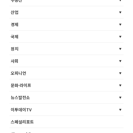
부동산
산업
경제
국제
정치
사회
오피니언
문화·라이프
뉴스발전소
이투데이TV
스페셜리포트