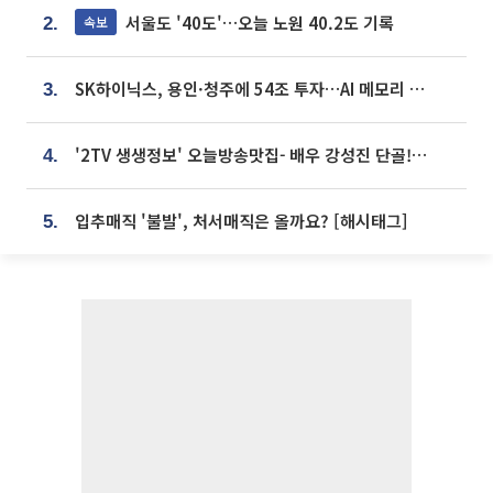
서울도 '40도'…오늘 노원 40.2도 기록
속보
2.
SK하이닉스, 용인·청주에 54조 투자…AI 메모리 생산기지 키운다
3.
'2TV 생생정보' 오늘방송맛집- 배우 강성진 단골! 쌀국수ㆍ푸팟퐁 커리 맛집 '블○○○'
4.
입추매직 '불발', 처서매직은 올까요? [해시태그]
5.