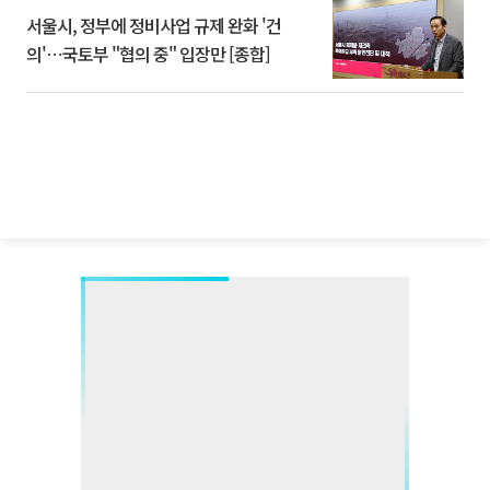
서울시, 정부에 정비사업 규제 완화 '건
의'⋯국토부 "협의 중" 입장만 [종합]