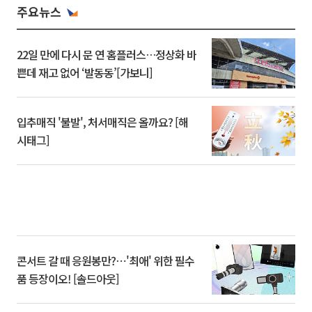
주요뉴스
22일 만에 다시 문 연 홈플러스…정상화 바
쁜데 재고 없어 ‘발동동’[가보니]
입추매직 '불발', 처서매직은 올까요? [해
시태그]
콘서트 갈 때 응원봉만?⋯'최애' 위한 필수
품 등장이오! [솔드아웃]