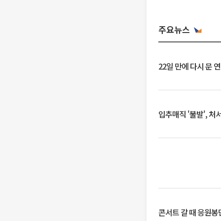
주요뉴스
22일 만에 다시 문 
입추매직 '불발', 처
콘서트 갈 때 응원봉만