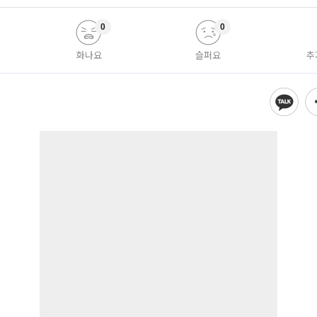
0
0
화나요
슬퍼요
추