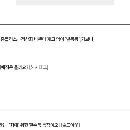
연 홈플러스…정상화 바쁜데 재고 없어 ‘발동동’[가보니]
서매직은 올까요? [해시태그]
?⋯'최애' 위한 필수품 등장이오! [솔드아웃]