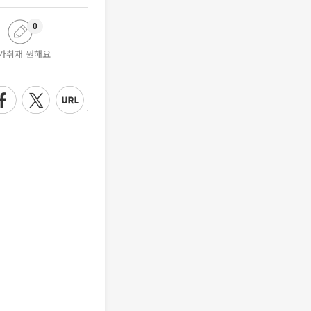
0
가취재 원해요