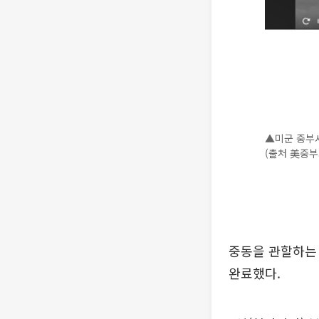
▲미군 중부
(출처 美중부
중동을 관할하는
완료했다.