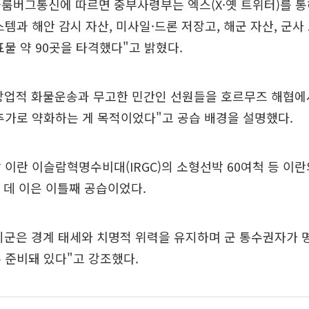
블룸버그통신에 따르면 중부사령부는 엑스(X·옛 트위터)를 통
스템과 해안 감시 자산, 미사일·드론 저장고, 해군 자산, 군사
표물 약 90곳을 타격했다"고 밝혔다.
상업적 화물운송과 무고한 민간인 선원들을 호르무즈 해협에
추가로 약화하는 게 목적이었다"고 공습 배경을 설명했다.
 이란 이슬람혁명수비대(IRGC)의 소형선박 60여척 등 이
 데 이은 이틀째 공습이었다.
미군은 경계 태세와 치명적 위력을 유지하며 군 통수권자가 
 준비돼 있다"고 강조했다.