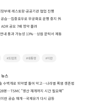
 심장부에 레스토랑·공공기관 협업 진행
란 공습⋯집중호우로 무궁화호 운행 중지 外
 ADR 공모 7배 청약 몰려
 연내 통과 가능성 13%…상원 문턱서 제동
#트럼프
#대통령
#이란
 뉴스
솔 수백개로 뙤약볕 틀어 막고⋯나라별 폭염 생존법
28명⋯TSMC "생산 재개까지 시간 필요해"
 대이란 공습 재개⋯국제유가 다시 급등