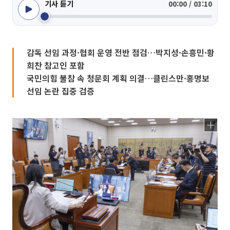
기사 듣기
00:00 / 03:10
감독 선임 과정·협회 운영 전반 점검…박지성·손흥민·황
희찬 참고인 포함
국민의힘 불참 속 청문회 계획 의결…클린스만·홍명보
선임 논란 집중 검증