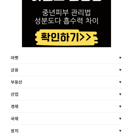
마켓
금융
부동산
산업
경제
국제
정치