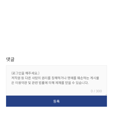
댓글
0 / 300