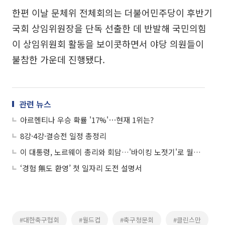
한편 이날 문체위 전체회의는 더불어민주당이 후반기
국회 상임위원장을 단독 선출한 데 반발해 국민의힘
이 상임위원회 활동을 보이콧하면서 야당 의원들이
불참한 가운데 진행됐다.
관련 뉴스
아르헨티나 우승 확률 '17%'⋯현재 1위는?
8강·4강·결승전 일정 총정리
이 대통령, 노르웨이 총리와 회담…'바이킹 노젓기'로 월드컵 8강 축하
‘경험 無도 환영’ 첫 일자리 도전 설명서
#대한축구협회
#월드컵
#축구청문회
#클린스만