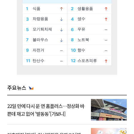
주요뉴스
22일 만에 다시 문 연 홈플러스…정상화 바
쁜데 재고 없어 ‘발동동’[가보니]