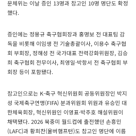
문체위는 이날 증인 13명과 참고인 10명 명단도 확정
했다.
증인에는 정몽규 축구협회장과 홍명보 전 대표팀 감
독을 비롯해 이임생 전 기술총괄이사, 이용수 축구협
회 부회장, 정해성 전 국가대표 전력강화위원장, 김승
희 축구협회 전무이사, 최영일·박항서 전 축구협회 부
회장 등이 포함됐다.
참고인으로는 K-축구 혁신위원회 공동위원장인 박지
성 국제축구연맹(FIFA) 분과위원회 위원과 유승민 대
한체육회장, 혁신위원인 이영표·박주호 해설위원이
채택됐다. 2026 북중미 월드컵에 출전했던 손흥민
(LAFC)과 황희찬(울버햄프턴)도 참고인 명단에 이름