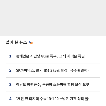
많이 본 뉴스
동해안은 시간당 80㎜ 폭우, 그 외 지역은 폭염…‘극과 극 날씨’
1.
SK하이닉스, 분기배당 375원 확정…주주환원책 9월로 앞당겨 발표
2.
이남오 함평군수, 군공항 소음피해 함평 보상 요구
3.
'개편 전 마지막 수능' D-100⋯남은 기간 성적 올릴 전략은
4.