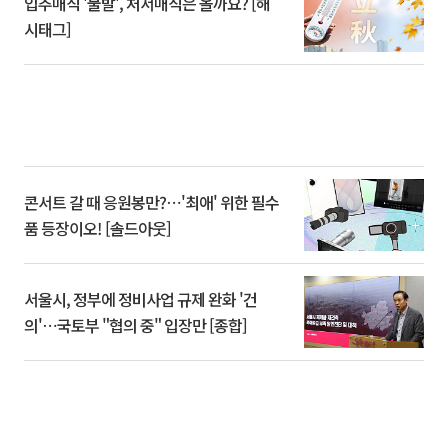
입추매직 '불발', 처서매직은 올까요? [해
시태그]
콘서트 갈 때 응원봉만?⋯'최애' 위한 필수
품 등장이오! [솔드아웃]
서울시, 정부에 정비사업 규제 완화 '건
의'⋯국토부 "협의 중" 입장만 [종합]