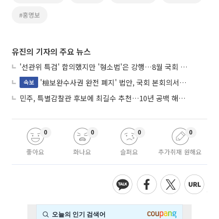
#홍명보
유진의 기자의 주요 뉴스
'선관위 특검' 합의했지만 '형소법'은 강행…8월 국회 '입법 2차전' 예고
'檢보완수사권 완전 폐지' 법안, 국회 본회의서 민주당 주도 통과
속보
민주, 특별감찰관 후보에 최길수 추천…10년 공백 해소 속도
0
0
0
0
좋아요
화나요
슬퍼요
추가취재 원해요