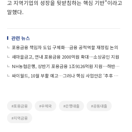
고 지역기업의 성장을 뒷받침하는 핵심 기반"이라고
말했다.
관련 뉴스
포용금융 책임자 도입 구체화…금융 공적역할 재정립 논의
새마을금고, 연내 포용금융 2000억원 확대⋯소상공인 지원
NH농협은행, 상반기 포용금융 1조9126억원 지원⋯하반기 특별감면ㆍ중금리 대출 확대
싸이월드, 10월 부활 예고…그러나 핵심 사업안은 ‘추후 공개’
#포용금융
#우체국
#은행대출
#공동대출
#지역금융