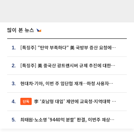
많이 본 뉴스
[특징주] “탄약 부족하다“ 美 국방부 증산 요청에⋯국내 방산주 급등세
1.
[특징주] 美 중국산 광트랜시버 규제 추진에 대한광통신 등 광통신株 강세
2.
현대차·기아, 이번 주 임단협 재개…하청 사용자성 재심도 ‘변수’
3.
李 ‘호남형 대입’ 제안에 교육청·지역대학 서·논술형 입시 연계 '착수'
단독
4.
최태원·노소영 '9440억 분할' 판결, 이번주 재상고 여부 주목
5.