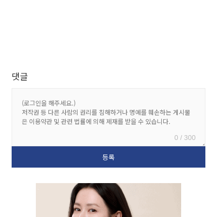
댓글
0 / 300