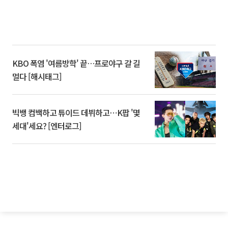
KBO 폭염 '여름방학' 끝…프로야구 갈 길
멀다 [해시태그]
빅뱅 컴백하고 튜이드 데뷔하고⋯K팝 '몇
세대'세요? [엔터로그]