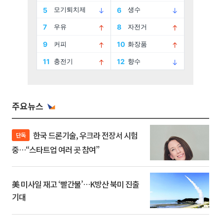
주요뉴스
한국 드론기술, 우크라 전장서 시험
단독
중…“스타트업 여러 곳 참여”
美 미사일 재고 ‘빨간불’…K방산 북미 진출
기대