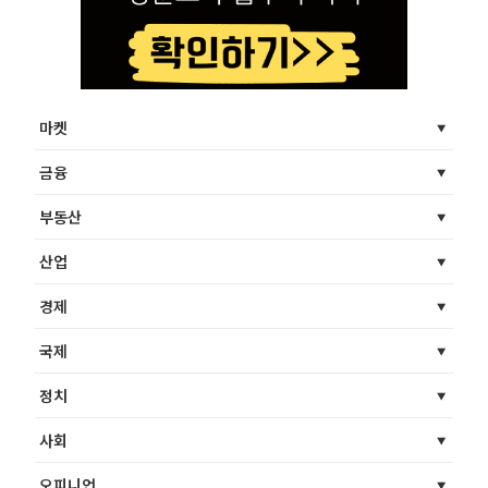
마켓
금융
부동산
산업
경제
국제
정치
사회
오피니언