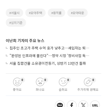
#서울시
#모아주택
#용적률
#모아타운
#심의기준
이난희 기자의 주요 뉴스
집주인 초고가 주택 수억 호가 낮추고⋯세입자는 퇴거 위기
"완성된 인프라에 몰린다"⋯청약 시장 '정비사업 독주' 42배 격차
서울 집합건물 소유권이전등기, 상반기 13만건 돌파
0
0
0
0
좋아요
화나요
슬퍼요
추가취재 원해요