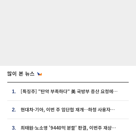
많이 본 뉴스
[특징주] “탄약 부족하다“ 美 국방부 증산 요청에⋯국내 방산주 급등세
1.
현대차·기아, 이번 주 임단협 재개…하청 사용자성 재심도 ‘변수’
2.
최태원·노소영 '9440억 분할' 판결, 이번주 재상고 여부 주목
3.