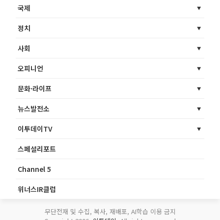
국제
정치
사회
오피니언
문화·라이프
뉴스발전소
이투데이TV
스페셜리포트
Channel 5
위너스IR클럽
무단전재 및 수집, 복사, 재배포, AI학습 이용 금지