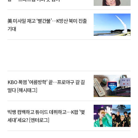
美 미사일 재고 ‘빨간불’…K방산 북미 진출
기대
KBO 폭염 '여름방학' 끝…프로야구 갈 길
멀다 [해시태그]
빅뱅 컴백하고 튜이드 데뷔하고⋯K팝 '몇
세대'세요? [엔터로그]