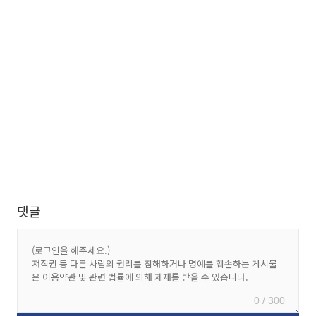
댓글
0 / 300