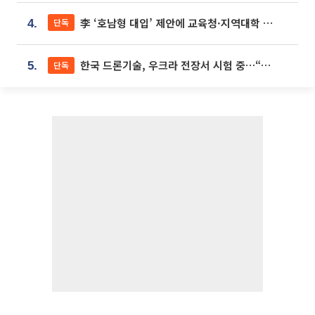
李 ‘호남형 대입’ 제안에 교육청·지역대학 서·논술형 입시 연계 '착수'
단독
4.
한국 드론기술, 우크라 전장서 시험 중…“스타트업 여러 곳 참여”
단독
5.