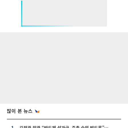
많이 본 뉴스
김정관 장관 “반도체 성과급, 주총 승인 받도록”…상법·자본시장법 개정 시사
1.