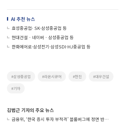
AI 추천 뉴스
효성중공업· SK·삼성중공업 등
현대건설ㆍ네이버ㆍ삼성중공업 등
한화에어로·삼성전기·삼성SDI·HJ중공업 등
#삼성중공업
#라온시큐어
#한진
#대우건설
#기아
김범근 기자의 주요 뉴스
금융위, ‘한국 증시 투자 부적격’ 블룸버그에 정면 반박…“근거 불분명”