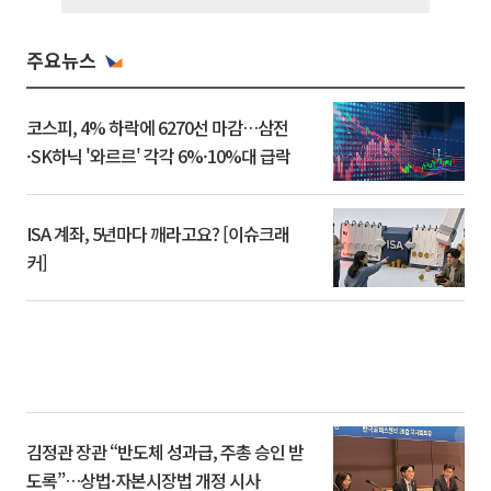
주요뉴스
코스피, 4% 하락에 6270선 마감…삼전
·SK하닉 '와르르' 각각 6%·10%대 급락
ISA 계좌, 5년마다 깨라고요? [이슈크래
커]
김정관 장관 “반도체 성과급, 주총 승인 받
도록”…상법·자본시장법 개정 시사