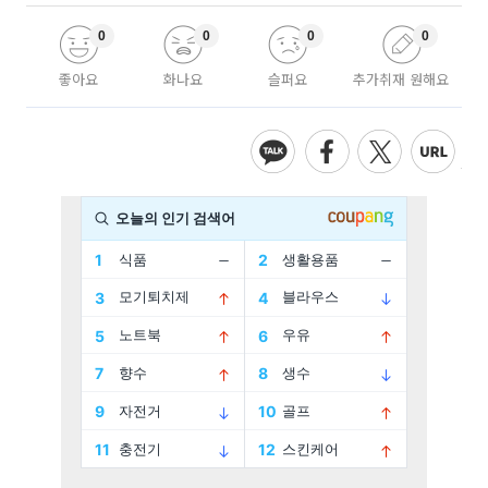
0
0
0
0
좋아요
화나요
슬퍼요
추가취재 원해요