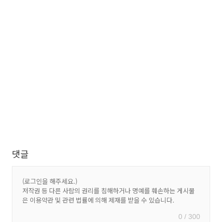
댓글
0 / 300