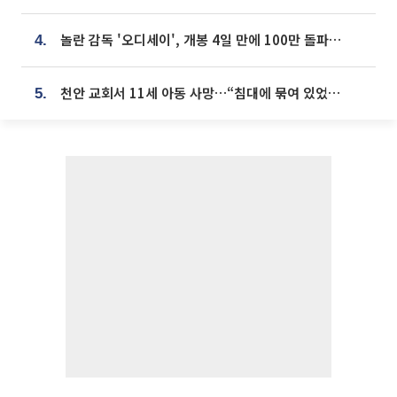
놀란 감독 '오디세이', 개봉 4일 만에 100만 돌파⋯'왕사남' 보다 빠르다
4.
천안 교회서 11세 아동 사망…“침대에 묶여 있었다” 진술 확보
5.