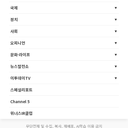
국제
정치
사회
오피니언
문화·라이프
뉴스발전소
이투데이TV
스페셜리포트
Channel 5
위너스IR클럽
무단전재 및 수집, 복사, 재배포, AI학습 이용 금지