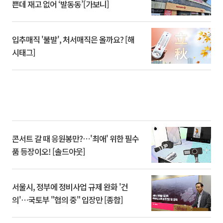
쁜데 재고 없어 ‘발동동’[가보니]
입추매직 '불발', 처서매직은 올까요? [해
시태그]
콘서트 갈 때 응원봉만?⋯'최애' 위한 필수
품 등장이오! [솔드아웃]
서울시, 정부에 정비사업 규제 완화 '건
의'⋯국토부 "협의 중" 입장만 [종합]