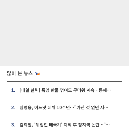
많이 본 뉴스
[내일 날씨] 폭염 한풀 꺾여도 무더위 계속⋯동해안 이틀 연속 비
1.
임영웅, 어느덧 데뷔 10주년⋯"가진 것 없던 시절, 내 앞엔 20명의 팬뿐"
2.
김희철, '뒤집힌 태극기' 지적 후 정치색 논란…"좌우 떠나 우리나라 국기"
3.