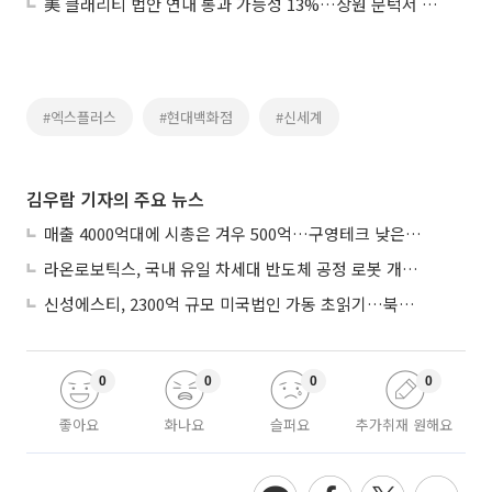
美 클래리티 법안 연내 통과 가능성 13%…상원 문턱서 제동
#엑스플러스
#현대백화점
#신세계
김우람 기자의 주요 뉴스
매출 4000억대에 시총은 겨우 500억…구영테크 낮은 몸값에 저가 승계 마무리
라온로보틱스, 국내 유일 차세대 반도체 공정 로봇 개발 ‘고객사 테스트 진행’
신성에스티, 2300억 규모 미국법인 가동 초읽기…북미 ESS 공략 본격화
0
0
0
0
좋아요
화나요
슬퍼요
추가취재 원해요