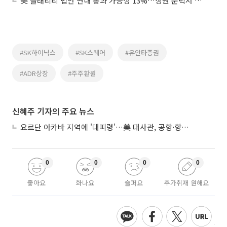
美 클래리티 법안 연내 통과 가능성 13%…상원 문턱서 제동
#SK하이닉스
#SK스퀘어
#유안타증권
#ADR상장
#주주환원
신혜주 기자의 주요 뉴스
요르단 아카바 지역에 '대피령'…美 대사관, 공항·항구 접근 금지 권고
0
0
0
0
좋아요
화나요
슬퍼요
추가취재 원해요