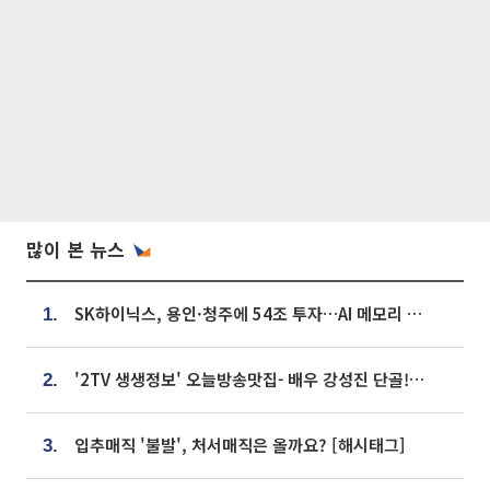
많이 본 뉴스
SK하이닉스, 용인·청주에 54조 투자…AI 메모리 생산기지 키운다
1.
'2TV 생생정보' 오늘방송맛집- 배우 강성진 단골! 쌀국수ㆍ푸팟퐁 커리 맛집 '블○○○'
2.
입추매직 '불발', 처서매직은 올까요? [해시태그]
3.