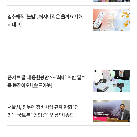
입추매직 '불발', 처서매직은 올까요? [해
시태그]
콘서트 갈 때 응원봉만?⋯'최애' 위한 필수
품 등장이오! [솔드아웃]
서울시, 정부에 정비사업 규제 완화 '건
의'⋯국토부 "협의 중" 입장만 [종합]