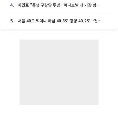
차인표 "동생 구강암 투병…떠나보낼 때 가장 힘들었다”
4.
서울 40도 찍더니 하남 40.8도·광양 40.2도…전국 '펄펄'
5.