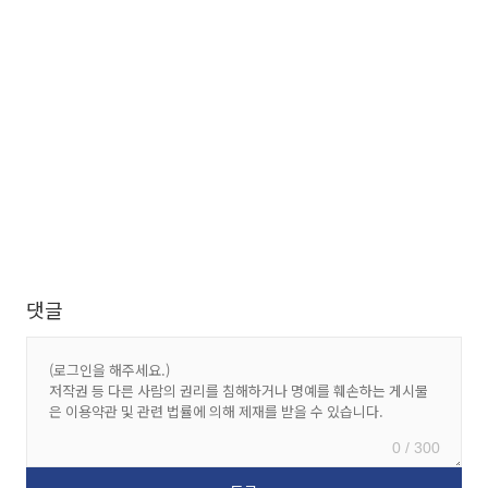
댓글
0 / 300