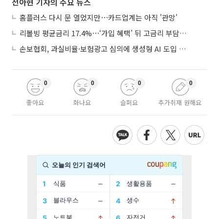
전아현 기자의 주요 뉴스
홈플러스 다시 문 열었지만⋯카드업계는 아직 '관망'
리볼빙 평균금리 17.4%⋯‘가입 혜택’ 뒤 고금리 부담 주의
손보협회, 과실비율·보험광고 심의에 생성형 AI 도입 추진
0
0
0
0
좋아요
화나요
슬퍼요
추가취재 원해요