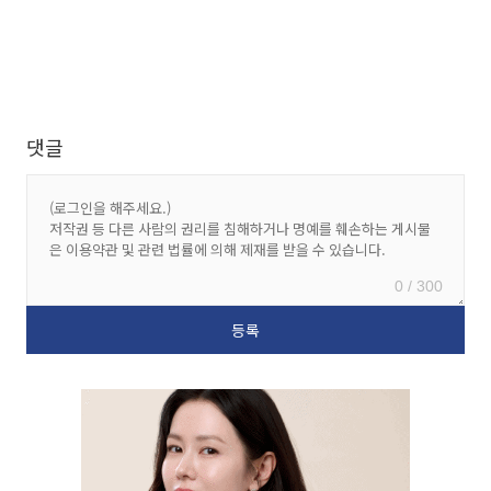
댓글
0 / 300