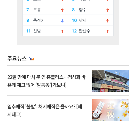
주요뉴스
22일 만에 다시 문 연 홈플러스…정상화 바
쁜데 재고 없어 ‘발동동’[가보니]
입추매직 '불발', 처서매직은 올까요? [해
시태그]