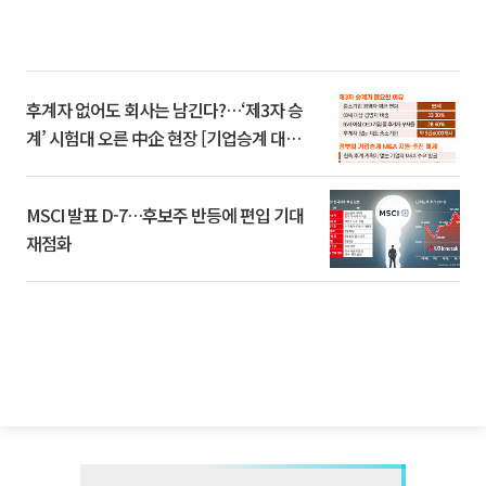
후계자 없어도 회사는 남긴다?…‘제3자 승
계’ 시험대 오른 中企 현장 [기업승계 대전
환]
MSCI 발표 D-7…후보주 반등에 편입 기대
재점화