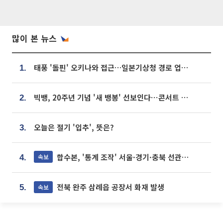
많이 본 뉴스
태풍 '돌핀' 오키나와 접근…일본기상청 경로 업데이트
1.
빅뱅, 20주년 기념 '새 뱅봉' 선보인다⋯콘서트 앞두고 팝업 개최
2.
오늘은 절기 '입추', 뜻은?
3.
합수본, '통계 조작' 서울·경기·충북 선관위 등 추가 압수수색
속보
4.
전북 완주 삼례읍 공장서 화재 발생
속보
5.