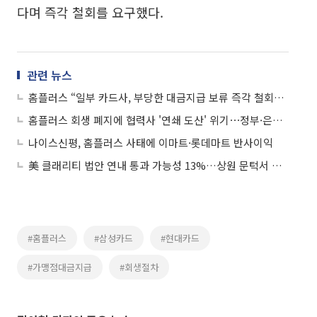
다며 즉각 철회를 요구했다.
관련 뉴스
홈플러스 “일부 카드사, 부당한 대금지급 보류 즉각 철회하라”
홈플러스 회생 폐지에 협력사 '연쇄 도산' 위기⋯정부·은행권 긴급 수혈
나이스신평, 홈플러스 사태에 이마트·롯데마트 반사이익
美 클래리티 법안 연내 통과 가능성 13%…상원 문턱서 제동
#홈플러스
#삼성카드
#현대카드
#가맹점대금지급
#회생절차