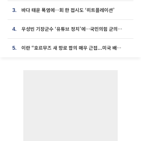
바다 태운 폭염에…회 한 접시도 ‘히트플레이션’
3.
우성빈 기장군수 ‘유튜브 정치’에…국민의힘 군의원들 집단 반발
4.
이란 “호르무즈 새 항로 합의 매우 근접...미국 배상 먼저”
5.