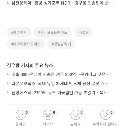
삼천당제약 "홍콩·싱가포르 NDR…경구용 인슐린에 글로벌 투자자 관심"
#에스피지
#시카고오토메이트
#SDD
#다이렉트드라이브
#정밀감속기
김우람 기자의 주요 뉴스
매출 4000억대에 시총은 겨우 500억…구영테크 낮은 몸값에 저가 승계 마무리
라온로보틱스, 국내 유일 차세대 반도체 공정 로봇 개발 ‘고객사 테스트 진행’
신성에스티, 2300억 규모 미국법인 가동 초읽기…북미 ESS 공략 본격화
0
0
0
0
좋아요
화나요
슬퍼요
추가취재 원해요