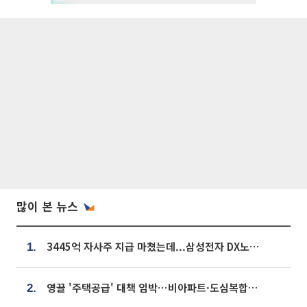
많이 본 뉴스
3445억 자사주 지급 마쳤는데...삼성전자 DX노조, 뒤늦은 '떼쓰기 집회'
1.
영끌 '주택공급' 대책 임박⋯비아파트·도심복합까지 총동원
2.