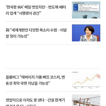
‘한국판 IRA’ 베일 벗었지만…반도체·배터
리 업계 “시행령이 관건”
與 “세제개편안 다양한 목소리 수렴…이달
말 정리 가능성”
블룸버그 “레버리지 거품 빠진 코스피, 변
동성 최악 국면 지났을 가능성”
영업익으로 이자도 못 낸다…건설 한계기
업 5년 새 62→173곳