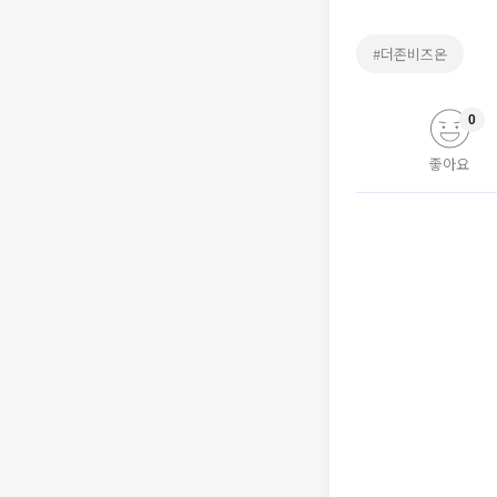
#더존비즈온
0
좋아요