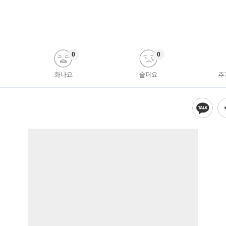
0
0
화나요
슬퍼요
추