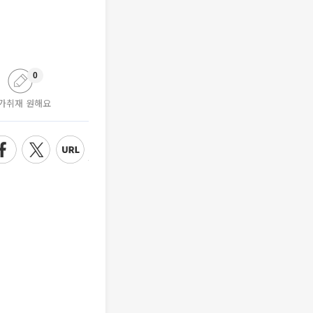
0
가취재 원해요