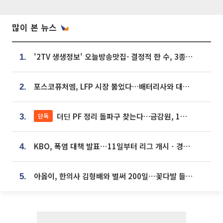
많이 본 뉴스
'2TV 생생정보' 오늘방송맛집- 결정적 한 수, 3종 메밀면! 메밀 소바 맛집 '의○○○○'
1.
포스코퓨처엠, LFP 시장 뚫었다…배터리사와 대규모 장기 공급 합의
2.
더딘 PF 정리 돌파구 찾는다…금감원, 1년 반 만에 매각설명회 재개
단독
3.
KBO, 폭염 대책 발표⋯11일부터 리그 개시ㆍ경기 오후 7시 시작
4.
아옳이, 한의사 김형배와 벌써 200일⋯꽃다발 들고 "프러포즈 아냐"
5.