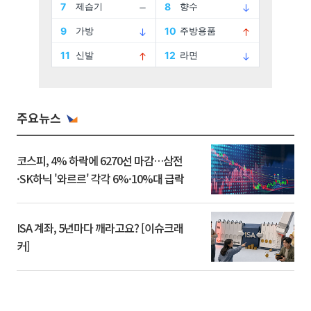
주요뉴스
코스피, 4% 하락에 6270선 마감…삼전
·SK하닉 '와르르' 각각 6%·10%대 급락
ISA 계좌, 5년마다 깨라고요? [이슈크래
커]