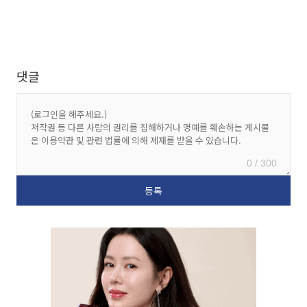
댓글
0 / 300