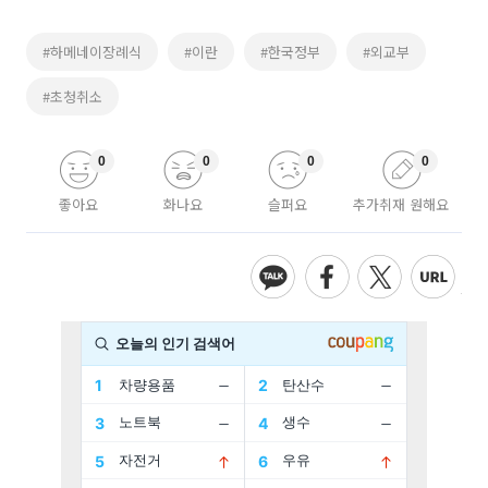
#하메네이장례식
#이란
#한국정부
#외교부
#초청취소
0
0
0
0
좋아요
화나요
슬퍼요
추가취재 원해요