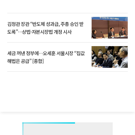
김정관 장관 “반도체 성과급, 주총 승인 받
도록”…상법·자본시장법 개정 시사
세금 꺼낸 정부에…오세훈 서울시장 “집값
해법은 공급” [종합]