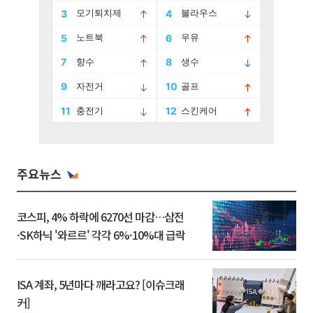
주요뉴스
코스피, 4% 하락에 6270선 마감…삼전
·SK하닉 '와르르' 각각 6%·10%대 급락
ISA 계좌, 5년마다 깨라고요? [이슈크래
커]