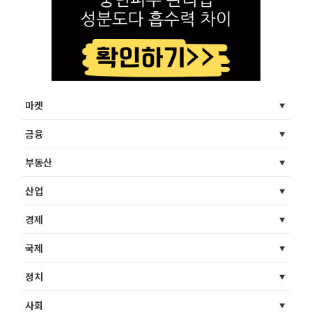
마켓
금융
부동산
산업
경제
국제
정치
사회