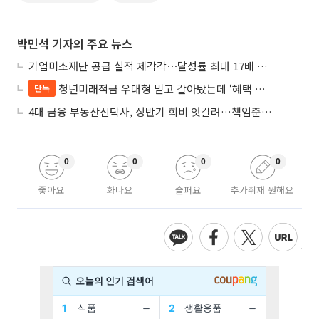
박민석 기자의 주요 뉴스
기업미소재단 공급 실적 제각각⋯달성률 최대 17배 차이
청년미래적금 우대형 믿고 갈아탔는데 ‘혜택 반토막’…심사 오류에 가입자 혼선
단독
4대 금융 부동산신탁사, 상반기 희비 엇갈려…책임준공 손실 반영 시점이 갈랐다
0
0
0
0
좋아요
화나요
슬퍼요
추가취재 원해요