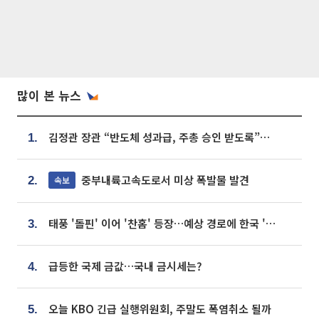
많이 본 뉴스
김정관 장관 “반도체 성과급, 주총 승인 받도록”…상법·자본시장법 개정 시사
1.
중부내륙고속도로서 미상 폭발물 발견
속보
2.
태풍 '돌핀' 이어 '찬홈' 등장…예상 경로에 한국 '한숨'
3.
급등한 국제 금값…국내 금시세는?
4.
오늘 KBO 긴급 실행위원회, 주말도 폭염취소 될까
5.