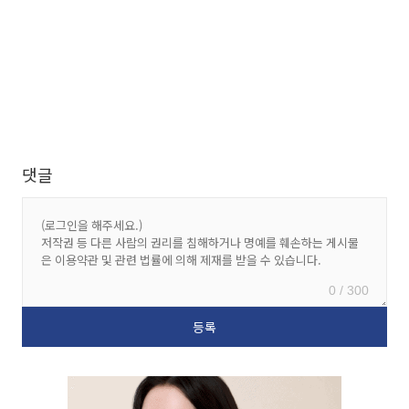
댓글
0 / 300