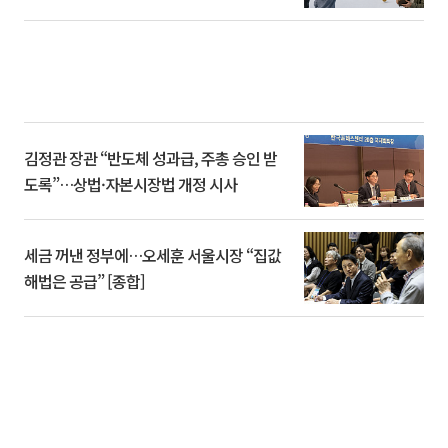
김정관 장관 “반도체 성과급, 주총 승인 받
도록”…상법·자본시장법 개정 시사
세금 꺼낸 정부에…오세훈 서울시장 “집값
해법은 공급” [종합]