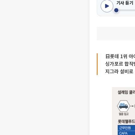
기사 듣기
日롯데 1위 아
싱가포르 합작법
지그라 설비로