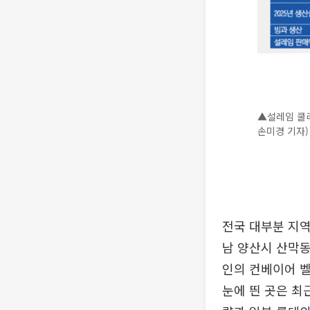
▲설레임 쿨리
손미경 기자)
전국 대부분 지역
남 양산시 산막동
인의 컨베이어 
눈에 띈 곳은 최