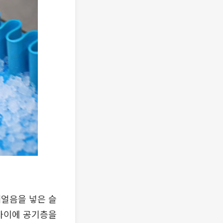
세얼음을 넣은 슬
 사이에 공기층을