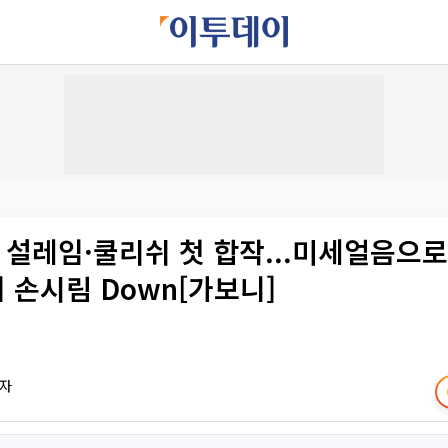
 설레임·쿨리쉬 첫 합작...미세얼음으
치 손시림 Down[가보니]
기자