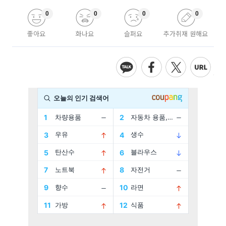
0
0
0
0
좋아요
화나요
슬퍼요
추가취재 원해요