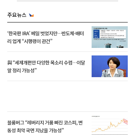
주요뉴스
‘한국판 IRA’ 베일 벗었지만…반도체·배터
리 업계 “시행령이 관건”
與 “세제개편안 다양한 목소리 수렴…이달
말 정리 가능성”
블룸버그 “레버리지 거품 빠진 코스피, 변
동성 최악 국면 지났을 가능성”