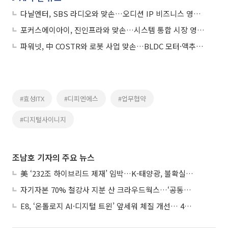
다날엔터, SBS 라디오와 맞손…오디션 IP 비즈니스 영토 넓힌다
포커스에이아이, 진인프라와 맞손…시스템 통합 시장 영토 확장
파워넷, 中 COSTR와 로봇 사업 맞손…BLDC 모터·액추에이터 시장 진출
#효성ITX
#디피엔에스
#업무협약
#디지털사이니지
조남호 기자의 주요 뉴스
美 ‘232조 하이브리드 제재’ 임박…K-태양광, 불확실성 털고 날개 다나
자기자본 70% 철강사 지분 산 크라우드웍스…‘공동경영’으로 AI 시너지 낼까
E8, ‘온톨로지 AI·디지털 트윈’ 앞세워 체질 개선… 4분기 흑자전환 총력