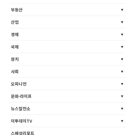
부동산
산업
경제
국제
정치
사회
오피니언
문화·라이프
뉴스발전소
이투데이TV
스페셜리포트