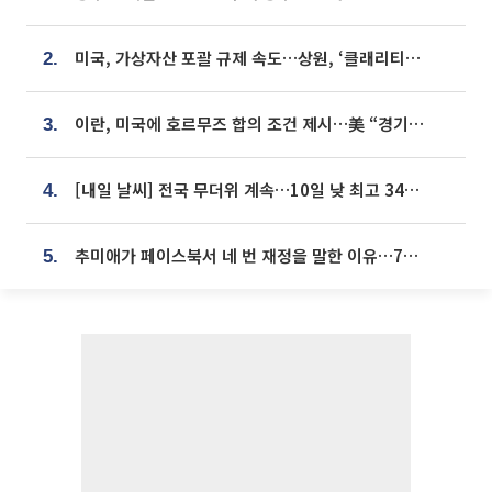
미국, 가상자산 포괄 규제 속도…상원, ‘클래리티법’ 9월 절차투표 추진
2.
이란, 미국에 호르무즈 합의 조건 제시…美 “경기 아직 안 끝나” [종합]
3.
[내일 날씨] 전국 무더위 계속…10일 낮 최고 34도 육박
4.
추미애가 페이스북서 네 번 재정을 말한 이유…7700억 추경 열쇠는 도의회에
5.