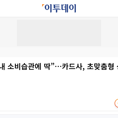
“내 소비습관에 딱”⋯카드사, 초맞춤형