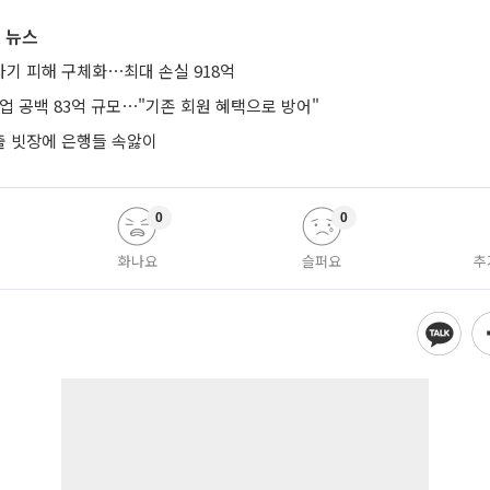
 뉴스
기 피해 구체화⋯최대 손실 918억
업 공백 83억 규모⋯"기존 회원 혜택으로 방어"
 빗장에 은행들 속앓이
0
0
화나요
슬퍼요
추