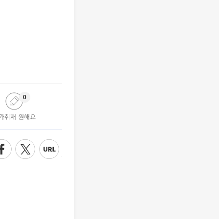
0
가취재 원해요