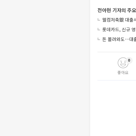
전아현 기자의 주요
웰컴저축銀 대출사
롯데카드, 신규 영
돈 몰려와도⋯대출
0
좋아요