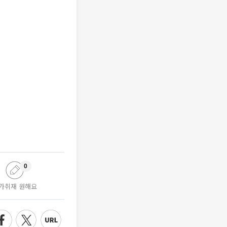
0
가취재 원해요