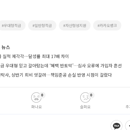
#우대형적금
#일반형적금
#자산형성지원
#카카오뱅크
 뉴스
 실적 제각각⋯달성률 최대 17배 차이
금 우대형 믿고 갈아탔는데 ‘혜택 반토막’…심사 오류에 가입자 혼선
신탁사, 상반기 희비 엇갈려…책임준공 손실 반영 시점이 갈랐다
0
0
화나요
슬퍼요
추